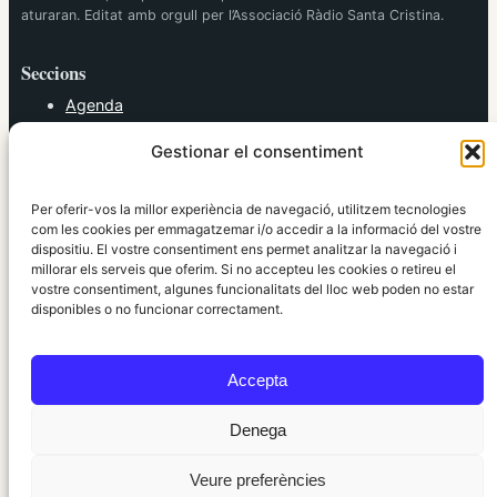
aturaran. Editat amb orgull per l’Associació Ràdio Santa Cristina.
Seccions
Agenda
Cultura
Gestionar el consentiment
Diversos
Esports
Política
Per oferir-vos la millor experiència de navegació, utilitzem tecnologies
Societat
com les cookies per emmagatzemar i/o accedir a la informació del vostre
dispositiu. El vostre consentiment ens permet analitzar la navegació i
Tendències
millorar els serveis que oferim. Si no accepteu les cookies o retireu el
vostre consentiment, algunes funcionalitats del lloc web poden no estar
elRidaura.com
disponibles o no funcionar correctament.
Avís legal
Política de Privacitat
Accepta
Política de Cookies
Política Editorial
Denega
Veure preferències