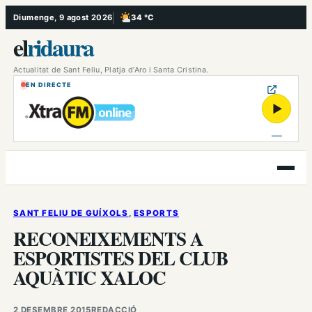
Vés
Diumenge, 9 agost 2026
34 °C
, Poc ennuvolat
al
el
ridaura
contingut
Actualitat de Sant Feliu, Platja d’Aro i Santa Cristina.
EN DIRECTE
▶
Obre
el
menú
SANT FELIU DE GUÍXOLS
, 
ESPORTS
RECONEIXEMENTS A
ESPORTISTES DEL CLUB
AQUÀTIC XALOC
2 DESEMBRE 2015
REDACCIÓ