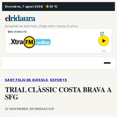
Vés
Divendres, 7 agost 2026
31 °C
, Cel serè
al
el
ridaura
contingut
Actualitat de Sant Feliu, Platja d’Aro i Santa Cristina.
EN DIRECTE
▶
Obre
el
menú
SANT FELIU DE GUÍXOLS
, 
ESPORTS
TRIAL CLÀSSIC COSTA BRAVA A
SFG
27 NOVEMBRE 2015
REDACCIÓ