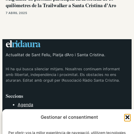
quilòmetres de la Trailwalker a Santa Cristina d’Aro
7 ABRIL 2025
el
ridaura
Actualitat de Sant Feliu, Platja d’Aro i Santa Cristina.
Hi ha qui busca silenciar mitjans. Nosaltres continuem informant
amb llibertat, independència i proximitat. Els obstacles no ens
aturaran. Editat amb orgull per l’Associació Ràdio Santa Cristina.
Seccions
Agenda
Cultura
Gestionar el consentiment
Diversos
Esports
Política
Per oferir-vos la millor experiència de navegació, utilitzem tecnologies