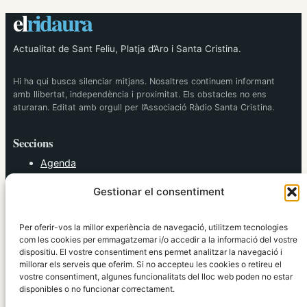
el
ridaura
Actualitat de Sant Feliu, Platja d’Aro i Santa Cristina.
Hi ha qui busca silenciar mitjans. Nosaltres continuem informant
amb llibertat, independència i proximitat. Els obstacles no ens
aturaran. Editat amb orgull per l’Associació Ràdio Santa Cristina.
Seccions
Agenda
Cultura
Gestionar el consentiment
Diversos
Esports
Política
Per oferir-vos la millor experiència de navegació, utilitzem tecnologies
Societat
com les cookies per emmagatzemar i/o accedir a la informació del vostre
dispositiu. El vostre consentiment ens permet analitzar la navegació i
Tendències
millorar els serveis que oferim. Si no accepteu les cookies o retireu el
vostre consentiment, algunes funcionalitats del lloc web poden no estar
elRidaura.com
disponibles o no funcionar correctament.