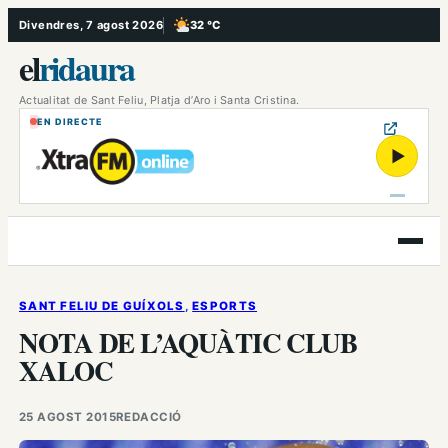
Vés
Divendres, 7 agost 2026
32 °C
, Poc ennuvolat
al
el
ridaura
contingut
Actualitat de Sant Feliu, Platja d’Aro i Santa Cristina.
EN DIRECTE
▶
Obre
el
menú
SANT FELIU DE GUÍXOLS
, 
ESPORTS
NOTA DE L’AQUÀTIC CLUB
XALOC
25 AGOST 2015
REDACCIÓ