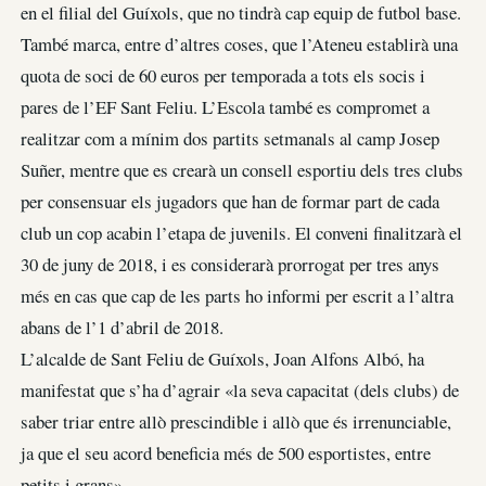
en el filial del Guíxols, que no tindrà cap equip de futbol base.
També marca, entre d’altres coses, que l’Ateneu establirà una
quota de soci de 60 euros per temporada a tots els socis i
pares de l’EF Sant Feliu. L’Escola també es compromet a
realitzar com a mínim dos partits setmanals al camp Josep
Suñer, mentre que es crearà un consell esportiu dels tres clubs
per consensuar els jugadors que han de formar part de cada
club un cop acabin l’etapa de juvenils. El conveni finalitzarà el
30 de juny de 2018, i es considerarà prorrogat per tres anys
més en cas que cap de les parts ho informi per escrit a l’altra
abans de l’1 d’abril de 2018.
L’alcalde de Sant Feliu de Guíxols, Joan Alfons Albó, ha
manifestat que s’ha d’agrair «la seva capacitat (dels clubs) de
saber triar entre allò prescindible i allò que és irrenunciable,
ja que el seu acord beneficia més de 500 esportistes, entre
petits i grans».