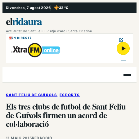
Vés
Divendres, 7 agost 2026
32 °C
, Cel serè
al
el
ridaura
contingut
Actualitat de Sant Feliu, Platja d’Aro i Santa Cristina.
EN DIRECTE
▶
Obre
el
menú
SANT FELIU DE GUÍXOLS
, 
ESPORTS
Els tres clubs de futbol de Sant Feliu
de Guíxols firmen un acord de
col·laboració
11 MAIG 2015
REDACCIÓ