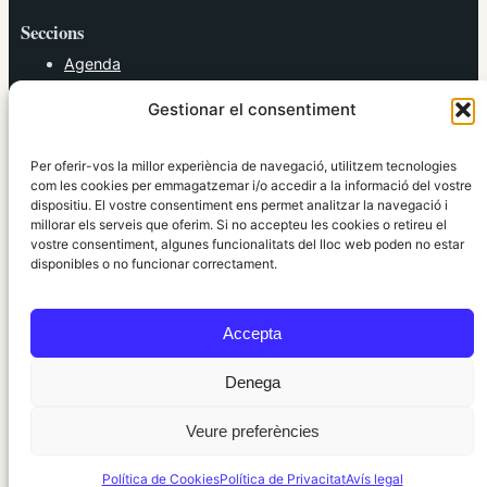
Seccions
Agenda
Cultura
Gestionar el consentiment
Diversos
Esports
Política
Per oferir-vos la millor experiència de navegació, utilitzem tecnologies
Societat
com les cookies per emmagatzemar i/o accedir a la informació del vostre
dispositiu. El vostre consentiment ens permet analitzar la navegació i
Tendències
millorar els serveis que oferim. Si no accepteu les cookies o retireu el
vostre consentiment, algunes funcionalitats del lloc web poden no estar
elRidaura.com
disponibles o no funcionar correctament.
Avís legal
Política de Privacitat
Accepta
Política de Cookies
Política Editorial
Denega
Veure preferències
© 2010 ~ 2026 elRidaura.com · Desenvolupat per
Internet Girona
Política de Cookies
Política de Privacitat
Avís legal