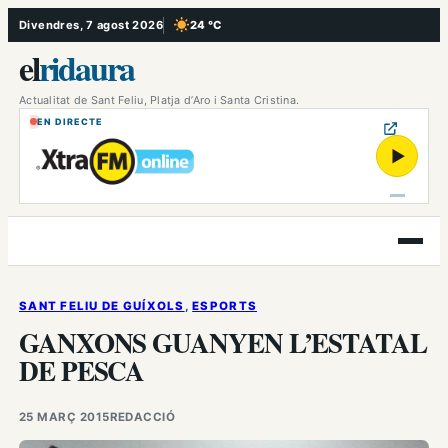
Vés
Divendres, 7 agost 2026
24 °C
, Cel serè
al
el
ridaura
contingut
Actualitat de Sant Feliu, Platja d’Aro i Santa Cristina.
EN DIRECTE
▶
Obre
el
menú
SANT FELIU DE GUÍXOLS
, 
ESPORTS
GANXONS GUANYEN L’ESTATAL
DE PESCA
25 MARÇ 2015
REDACCIÓ