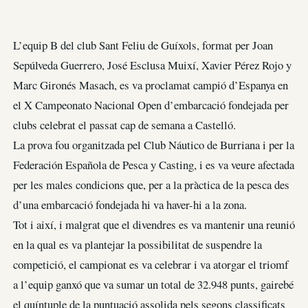
L’equip B del club Sant Feliu de Guíxols, format per Joan
Sepúlveda Guerrero, José Esclusa Muixí, Xavier Pérez Rojo y
Marc Gironés Masach, es va proclamat campió d’Espanya en
el X Campeonato Nacional Open d’embarcació fondejada per
clubs celebrat el passat cap de semana a Castelló.
La prova fou organitzada pel Club Náutico de Burriana i per la
Federación Española de Pesca y Casting, i es va veure afectada
per les males condicions que, per a la pràctica de la pesca des
d’una embarcació fondejada hi va haver-hi a la zona.
Tot i així, i malgrat que el divendres es va mantenir una reunió
en la qual es va plantejar la possibilitat de suspendre la
competició, el campionat es va celebrar i va atorgar el triomf
a l’equip ganxó que va sumar un total de 32.948 punts, gairebé
el quíntuple de la puntuació assolida pels segons classificats