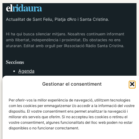
el
ridaura
Actualitat de Sant Feliu, Platja d’Aro i Santa Cristina.
Hi ha qui busca silenciar mitjans. Nosaltres continuem informant
amb llibertat, independència i proximitat. Els obstacles no ens
aturaran. Editat amb orgull per l’Associació Ràdio Santa Cristina.
Seccions
Agenda
Cultura
Gestionar el consentiment
Diversos
Esports
Política
Per oferir-vos la millor experiència de navegació, utilitzem tecnologies
Societat
com les cookies per emmagatzemar i/o accedir a la informació del vostre
dispositiu. El vostre consentiment ens permet analitzar la navegació i
Tendències
millorar els serveis que oferim. Si no accepteu les cookies o retireu el
vostre consentiment, algunes funcionalitats del lloc web poden no estar
elRidaura.com
disponibles o no funcionar correctament.
Avís legal