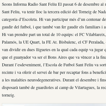
Seons Informa Radio Sant Feliu El passat 6 de desembre al 
Sant Feliu, va tenir lloc la tercera edició del Torneig de Nad
categoria d’Escoleta. Hi van participar més d’un centenar de 
gaudir del futbol, i que també van fer gaudir els familiars i 
Hi van prendre part un total de 10 equips: el FC Vilablareix
Palamós, la UE Quart, la FE At. Bisbalenc, el CF Peralada, e
van dividir en dues lliguetes en la qual cada equip va jugar 
que el guanyador va ser el Bons Aires que va vèncer a la fin
Durant l’esdeveniment, l’Escola de Futbol Sant Feliu va sort
recinte i va oferir el servei de bar per recaptar fons a bene
a les malalties neurodegeneratives. Durant el desembre i fins
disposarà també de guardioles al camp de Vilartagues, la rec
torneig.