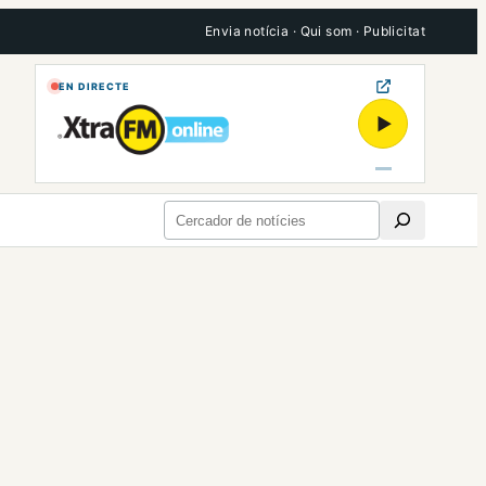
Envia notícia
·
Qui som
·
Publicitat
EN DIRECTE
▶
Cerca