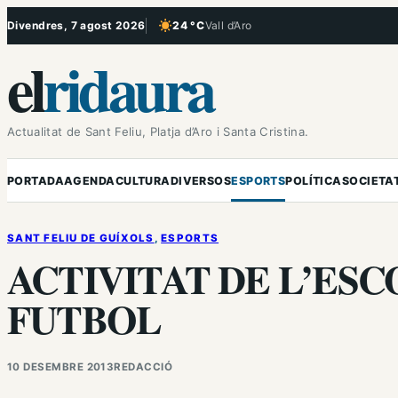
Vés
Divendres, 7 agost 2026
24 °C
Vall d’Aro
, Cel serè
al
el
ridaura
contingut
Actualitat de Sant Feliu, Platja d’Aro i Santa Cristina.
PORTADA
AGENDA
CULTURA
DIVERSOS
ESPORTS
POLÍTICA
SOCIETA
SANT FELIU DE GUÍXOLS
, 
ESPORTS
ACTIVITAT DE L’ESC
FUTBOL
10 DESEMBRE 2013
REDACCIÓ