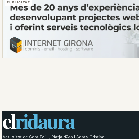
PUBLICITAT
el
ridaura
Actualitat de Sant Feliu, Platja d’Aro i Santa Cristina.