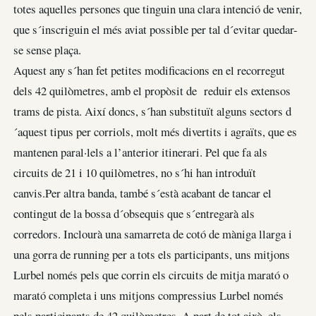
totes aquelles persones que tinguin una clara intenció de venir,
que s´inscriguin el més aviat possible per tal d´evitar quedar-
se sense plaça.
Aquest any s´han fet petites modificacions en el recorregut
dels 42 quilòmetres, amb el propòsit de reduir els extensos
trams de pista. Així doncs, s´han substituït alguns sectors d
´aquest tipus per corriols, molt més divertits i agraïts, que es
mantenen paral·lels a l’anterior itinerari. Pel que fa als
circuits de 21 i 10 quilòmetres, no s´hi han introduït
canvis.Per altra banda, també s´està acabant de tancar el
contingut de la bossa d´obsequis que s´entregarà als
corredors. Inclourà una samarreta de cotó de màniga llarga i
una gorra de running per a tots els participants, uns mitjons
Lurbel només pels que corrin els circuits de mitja marató o
marató completa i uns mitjons compressius Lurbel només
pels participants de 42 quilòmetres. A part de tot això, els