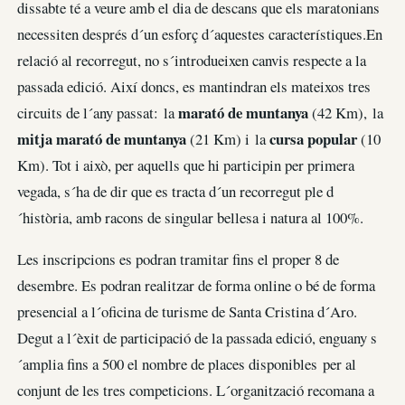
dissabte té a veure amb el dia de descans que els maratonians
necessiten després d´un esforç d´aquestes característiques.En
relació al recorregut, no s´introdueixen canvis respecte a la
passada edició. Així doncs, es mantindran els mateixos tres
marató de muntanya
circuits de l´any passat: la
(42 Km), la
mitja marató de muntanya
cursa popular
(21 Km) i la
(10
Km). Tot i això, per aquells que hi participin per primera
vegada, s´ha de dir que es tracta d´un recorregut ple d
´història, amb racons de singular bellesa i natura al 100%.
Les inscripcions es podran tramitar fins el proper 8 de
desembre. Es podran realitzar de forma online o bé de forma
presencial a l´oficina de turisme de Santa Cristina d´Aro.
Degut a l´èxit de participació de la passada edició, enguany s
´amplia fins a 500 el nombre de places disponibles per al
conjunt de les tres competicions. L´organització recomana a