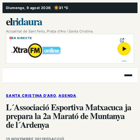
Vés
Diumenge, 9 agost 2026
31 °C
, Cel serè
al
el
ridaura
contingut
Actualitat de Sant Feliu, Platja d’Aro i Santa Cristina.
EN DIRECTE
▶
Obre
el
menú
SANTA CRISTINA D’ARO
, 
AGENDA
L´Associació Esportiva Matxacuca ja
prepara la 2a Marató de Muntanya
de l´Ardenya
15 NOVEMBRE 2011
REDACCIÓ