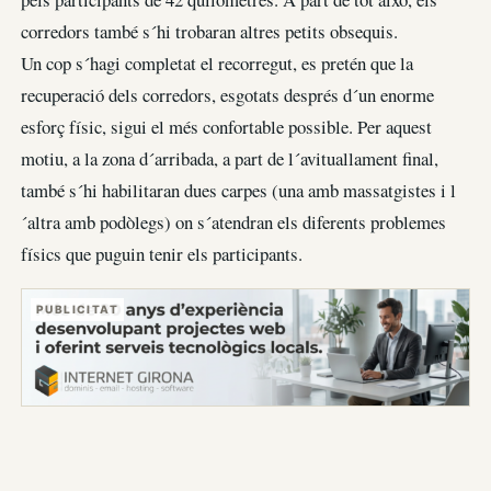
corredors també s´hi trobaran altres petits obsequis.
Un cop s´hagi completat el recorregut, es pretén que la
recuperació dels corredors, esgotats després d´un enorme
esforç físic, sigui el més confortable possible. Per aquest
motiu, a la zona d´arribada, a part de l´avituallament final,
també s´hi habilitaran dues carpes (una amb massatgistes i l
´altra amb podòlegs) on s´atendran els diferents problemes
físics que puguin tenir els participants.
PUBLICITAT