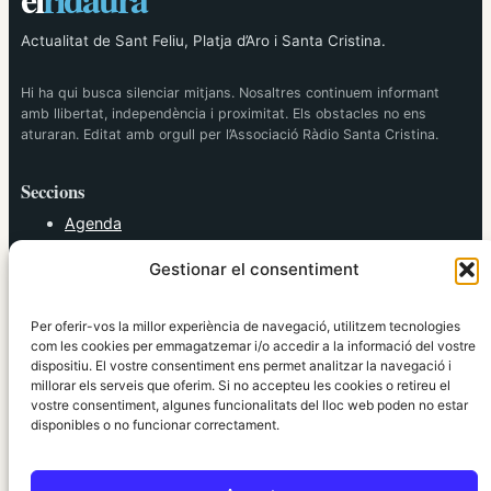
Actualitat de Sant Feliu, Platja d’Aro i Santa Cristina.
Hi ha qui busca silenciar mitjans. Nosaltres continuem informant
amb llibertat, independència i proximitat. Els obstacles no ens
aturaran. Editat amb orgull per l’Associació Ràdio Santa Cristina.
Seccions
Agenda
Cultura
Gestionar el consentiment
Diversos
Esports
Política
Per oferir-vos la millor experiència de navegació, utilitzem tecnologies
Societat
com les cookies per emmagatzemar i/o accedir a la informació del vostre
dispositiu. El vostre consentiment ens permet analitzar la navegació i
Tendències
millorar els serveis que oferim. Si no accepteu les cookies o retireu el
vostre consentiment, algunes funcionalitats del lloc web poden no estar
elRidaura.com
disponibles o no funcionar correctament.
Avís legal
Política de Privacitat