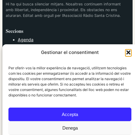
Hi ha qui busca silenciar mitjans. Nosaltres continuem informant
amb llibertat, independència i proximitat. Els obstacles no ens
aturaran. Editat amb orgull per l’Associació Ràdio Santa Cristina.
Seccions
Agenda
Cultura
Gestionar el consentiment
Diversos
Esports
Política
Per oferir-vos la millor experiència de navegació, utilitzem tecnologies
Societat
com les cookies per emmagatzemar i/o accedir a la informació del vostre
dispositiu. El vostre consentiment ens permet analitzar la navegació i
Tendències
millorar els serveis que oferim. Si no accepteu les cookies o retireu el
vostre consentiment, algunes funcionalitats del lloc web poden no estar
elRidaura.com
disponibles o no funcionar correctament.
Avís legal
Política de Privacitat
Accepta
Política de Cookies
Política Editorial
Denega