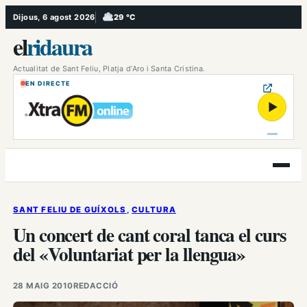
Vés
Dijous, 6 agost 2026
29 °C
, Ennuvolat
al
el
ridaura
contingut
Actualitat de Sant Feliu, Platja d’Aro i Santa Cristina.
EN DIRECTE
▶
Obre
el
menú
SANT FELIU DE GUÍXOLS
, 
CULTURA
Un concert de cant coral tanca el curs
del «Voluntariat per la llengua»
28 MAIG 2010
REDACCIÓ