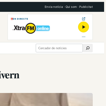
Envia notícia
·
Qui som
·
Publicitat
EN DIRECTE
▶
Cerca
ivern