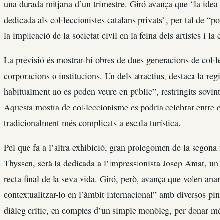
una durada mitjana d’un trimestre. Giró avança que “la idea 
dedicada als col·leccionistes catalans privats”, per tal de “p
la implicació de la societat civil en la feina dels artistes i la 
La previsió és mostrar-hi obres de dues generacions de col·le
corporacions o institucions. Un dels atractius, destaca la re
habitualment no es poden veure en públic”, restringits sovint 
Aquesta mostra de col·leccionisme es podria celebrar entre e
tradicionalment més complicats a escala turística.
Pel que fa a l’altra exhibició, gran prolegomen de la segona 
Thyssen, serà la dedicada a l’impressionista Josep Amat, un pi
recta final de la seva vida. Giró, però, avança que volen ana
contextualitzar-lo en l’àmbit internacional” amb diversos pi
diàleg crític, en comptes d’un simple monòleg, per donar mé