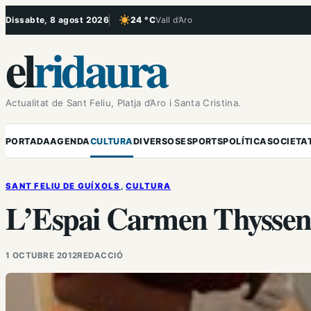
Vés
Dissabte, 8 agost 2026
24 °C
Vall d’Aro
, Cel serè
al
el
ridaura
contingut
Actualitat de Sant Feliu, Platja d’Aro i Santa Cristina.
PORTADA
AGENDA
CULTURA
DIVERSOS
ESPORTS
POLÍTICA
SOCIETA
SANT FELIU DE GUÍXOLS
, 
CULTURA
L’Espai Carmen Thyssen d
1 OCTUBRE 2012
REDACCIÓ