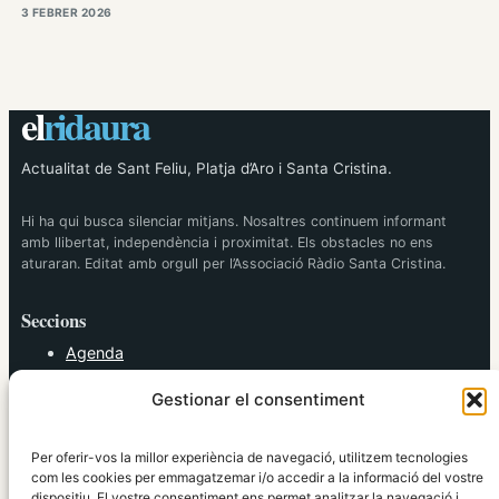
3 FEBRER 2026
el
ridaura
Actualitat de Sant Feliu, Platja d’Aro i Santa Cristina.
Hi ha qui busca silenciar mitjans. Nosaltres continuem informant
amb llibertat, independència i proximitat. Els obstacles no ens
aturaran. Editat amb orgull per l’Associació Ràdio Santa Cristina.
Seccions
Agenda
Cultura
Gestionar el consentiment
Diversos
Esports
Política
Per oferir-vos la millor experiència de navegació, utilitzem tecnologies
Societat
com les cookies per emmagatzemar i/o accedir a la informació del vostre
dispositiu. El vostre consentiment ens permet analitzar la navegació i