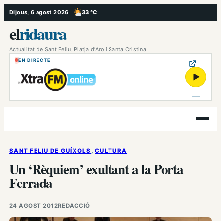
Vés
Dijous, 6 agost 2026
33 °C
, Poc ennuvolat
al
el
ridaura
contingut
Actualitat de Sant Feliu, Platja d’Aro i Santa Cristina.
EN DIRECTE
▶
Obre
el
menú
SANT FELIU DE GUÍXOLS
, 
CULTURA
Un ‘Rèquiem’ exultant a la Porta
Ferrada
24 AGOST 2012
REDACCIÓ