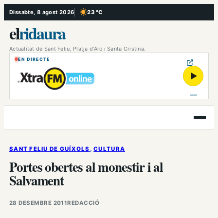
Vés
Dissabte, 8 agost 2026
23 °C
, Cel serè
al
el
ridaura
contingut
Actualitat de Sant Feliu, Platja d’Aro i Santa Cristina.
EN DIRECTE
▶
Obre
el
menú
SANT FELIU DE GUÍXOLS
, 
CULTURA
Portes obertes al monestir i al
Salvament
28 DESEMBRE 2011
REDACCIÓ