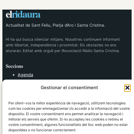
el
ridaura
Actualitat de Sant Feliu, Platja d’Aro i Santa Cristina.
Hi ha qui busca silenciar mitjans. Nosaltres continuem informant
amb llibertat, independència i proximitat. Els obstacles no ens
aturaran. Editat amb orgull per l’Associació Ràdio Santa Cristina.
Seccions
Agenda
Cultura
Gestionar el consentiment
Diversos
Esports
Política
Per oferir-vos la millor experiència de navegació, utilitzem tecnologies
Societat
com les cookies per emmagatzemar i/o accedir a la informació del vostre
dispositiu. El vostre consentiment ens permet analitzar la navegació i
Tendències
millorar els serveis que oferim. Si no accepteu les cookies o retireu el
vostre consentiment, algunes funcionalitats del lloc web poden no estar
elRidaura.com
disponibles o no funcionar correctament.