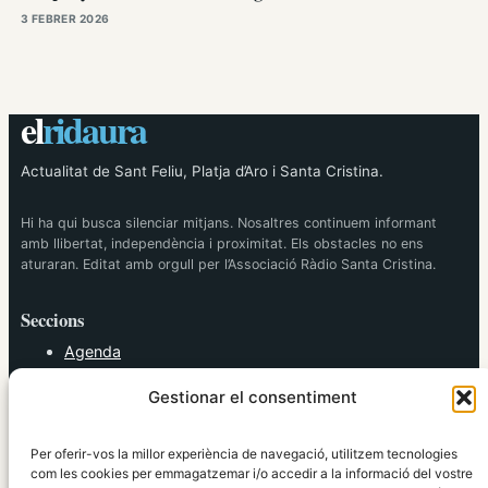
3 FEBRER 2026
el
ridaura
Actualitat de Sant Feliu, Platja d’Aro i Santa Cristina.
Hi ha qui busca silenciar mitjans. Nosaltres continuem informant
amb llibertat, independència i proximitat. Els obstacles no ens
aturaran. Editat amb orgull per l’Associació Ràdio Santa Cristina.
Seccions
Agenda
Cultura
Gestionar el consentiment
Diversos
Esports
Política
Per oferir-vos la millor experiència de navegació, utilitzem tecnologies
Societat
com les cookies per emmagatzemar i/o accedir a la informació del vostre