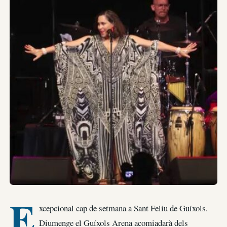
E
xcepcional cap de setmana a Sant Feliu de Guíxols.
Diumenge el Guíxols Arena acomiadarà dels