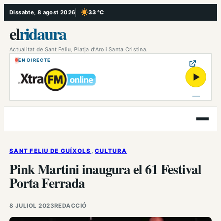
Vés
Dissabte, 8 agost 2026
33 °C
, Cel serè
al
el
ridaura
contingut
Actualitat de Sant Feliu, Platja d’Aro i Santa Cristina.
EN DIRECTE
▶
Obre
el
menú
SANT FELIU DE GUÍXOLS
, 
CULTURA
Pink Martini inaugura el 61 Festival
Porta Ferrada
8 JULIOL 2023
REDACCIÓ