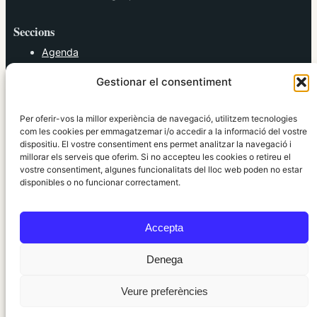
Seccions
Agenda
Cultura
Gestionar el consentiment
Diversos
Esports
Política
Per oferir-vos la millor experiència de navegació, utilitzem tecnologies
Societat
com les cookies per emmagatzemar i/o accedir a la informació del vostre
dispositiu. El vostre consentiment ens permet analitzar la navegació i
Tendències
millorar els serveis que oferim. Si no accepteu les cookies o retireu el
vostre consentiment, algunes funcionalitats del lloc web poden no estar
elRidaura.com
disponibles o no funcionar correctament.
Avís legal
Política de Privacitat
Accepta
Política de Cookies
Política Editorial
Denega
Veure preferències
© 2010 ~ 2026 elRidaura.com · Desenvolupat per
Internet Girona