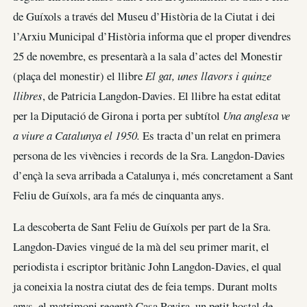
de Guíxols a través del Museu d’Història de la Ciutat i dei
l’Arxiu Municipal d’Història informa que el proper divendres
25 de novembre, es presentarà a la sala d’actes del Monestir
(plaça del monestir) el llibre
El gat, unes llavors i quinze
llibres
, de Patricia Langdon-Davies. El llibre ha estat editat
per la Diputació de Girona i porta per subtítol
Una anglesa ve
a viure a Catalunya el 1950.
Es tracta d’un relat en primera
persona de les vivències i records de la Sra. Langdon-Davies
d’ençà la seva arribada a Catalunya i, més concretament a Sant
Feliu de Guíxols, ara fa més de cinquanta anys.
La descoberta de Sant Feliu de Guíxols per part de la Sra.
Langdon-Davies vingué de la mà del seu primer marit, el
periodista i escriptor britànic John Langdon-Davies, el qual
ja coneixia la nostra ciutat des de feia temps. Durant molts
anys, el matrimoni regentà Casa Rovira, un petit hostal de