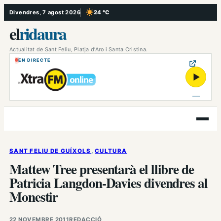
Vés
Divendres, 7 agost 2026
24 °C
, Cel serè
al
el
ridaura
contingut
Actualitat de Sant Feliu, Platja d’Aro i Santa Cristina.
EN DIRECTE
▶
Obre
el
menú
SANT FELIU DE GUÍXOLS
, 
CULTURA
Mattew Tree presentarà el llibre de
Patricia Langdon-Davies divendres al
Monestir
22 NOVEMBRE 2011
REDACCIÓ