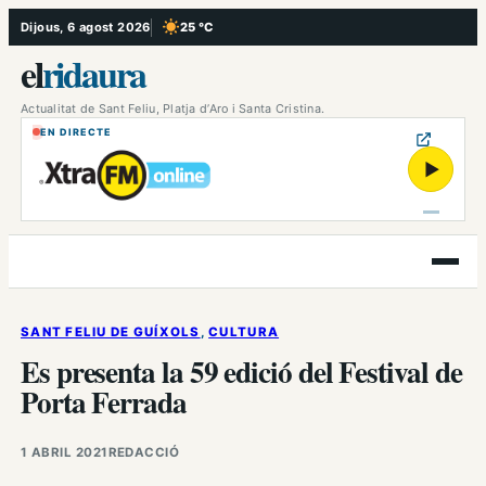
Vés
Dijous, 6 agost 2026
25 °C
, Cel serè
al
el
ridaura
contingut
Actualitat de Sant Feliu, Platja d’Aro i Santa Cristina.
EN DIRECTE
▶
Obre
el
menú
SANT FELIU DE GUÍXOLS
, 
CULTURA
Es presenta la 59 edició del Festival de
Porta Ferrada
1 ABRIL 2021
REDACCIÓ