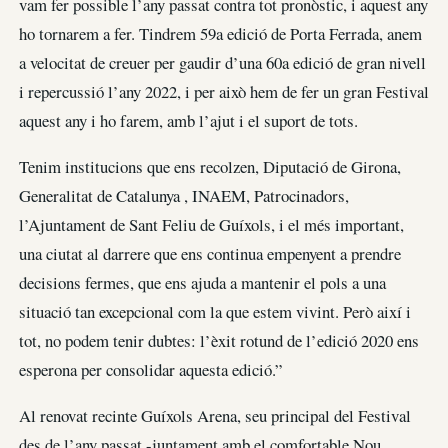
vam fer possible l’any passat contra tot pronòstic, i aquest any
ho tornarem a fer. Tindrem 59a edició de Porta Ferrada, anem
a velocitat de creuer per gaudir d’una 60a edició de gran nivell
i repercussió l’any 2022, i per això hem de fer un gran Festival
aquest any i ho farem, amb l’ajut i el suport de tots.
Tenim institucions que ens recolzen, Diputació de Girona,
Generalitat de Catalunya , INAEM, Patrocinadors,
l’Ajuntament de Sant Feliu de Guíxols, i el més important,
una ciutat al darrere que ens continua empenyent a prendre
decisions fermes, que ens ajuda a mantenir el pols a una
situació tan excepcional com la que estem vivint. Però així i
tot, no podem tenir dubtes: l’èxit rotund de l’edició 2020 ens
esperona per consolidar aquesta edició.”
Al renovat recinte Guíxols Arena, seu principal del Festival
des de l’any passat -juntament amb el comfortable Nou