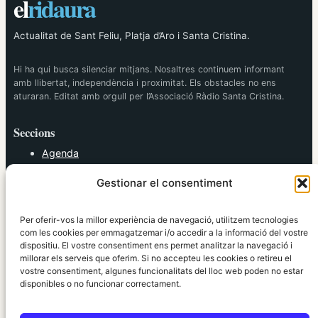
el
ridaura
Actualitat de Sant Feliu, Platja d’Aro i Santa Cristina.
Hi ha qui busca silenciar mitjans. Nosaltres continuem informant
amb llibertat, independència i proximitat. Els obstacles no ens
aturaran. Editat amb orgull per l’Associació Ràdio Santa Cristina.
Seccions
Agenda
Cultura
Gestionar el consentiment
Diversos
Esports
Política
Per oferir-vos la millor experiència de navegació, utilitzem tecnologies
Societat
com les cookies per emmagatzemar i/o accedir a la informació del vostre
dispositiu. El vostre consentiment ens permet analitzar la navegació i
Tendències
millorar els serveis que oferim. Si no accepteu les cookies o retireu el
vostre consentiment, algunes funcionalitats del lloc web poden no estar
elRidaura.com
disponibles o no funcionar correctament.
Avís legal