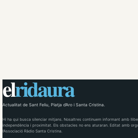
el
ridaura
Actualitat de Sant Feliu, Platja d’Aro i Santa Cristina.
Hi ha qui busca silenciar mitjans. Nosaltres continuem informant amb llibe
independència i proximitat. Els obstacles no ens aturaran. Editat amb orgu
l’Associació Ràdio Santa Cristina.