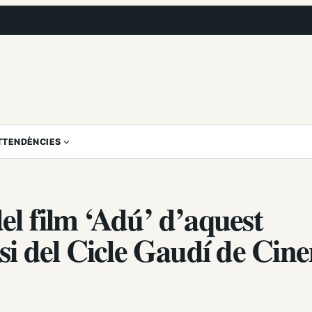
T
TENDÈNCIES
del film ‘Adú’ d’aquest
l si del Cicle Gaudí de Cin