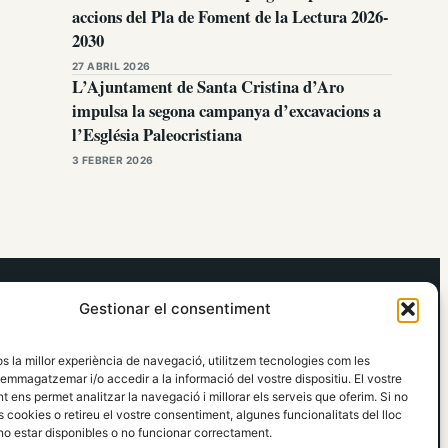
accions del Pla de Foment de la Lectura 2026-
2030
27 ABRIL 2026
L’Ajuntament de Santa Cristina d’Aro
impulsa la segona campanya d’excavacions a
l’Església Paleocristiana
3 FEBRER 2026
elRidaura.com
Gestionar el consentiment
Avís legal
Política de Privacitat
os la millor experiència de navegació, utilitzem tecnologies com les
Política de Cookies
emmagatzemar i/o accedir a la informació del vostre dispositiu. El vostre
Política Editorial
 ens permet analitzar la navegació i millorar els serveis que oferim. Si no
 cookies o retireu el vostre consentiment, algunes funcionalitats del lloc
o estar disponibles o no funcionar correctament.