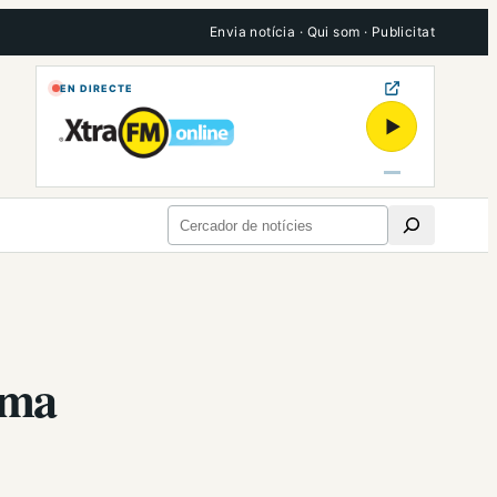
Envia notícia
·
Qui som
·
Publicitat
EN DIRECTE
▶
Cerca
ema