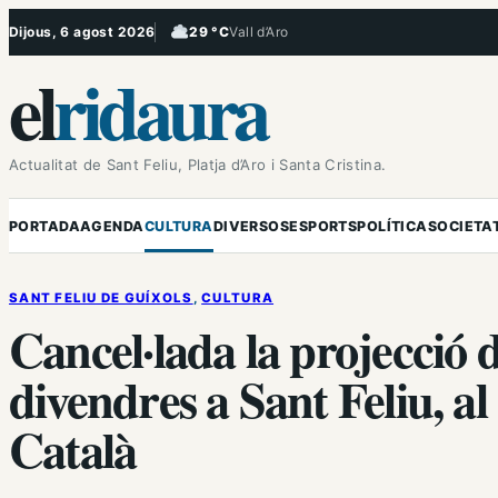
Vés
Dijous, 6 agost 2026
29 °C
Vall d’Aro
, Ennuvolat
al
el
ridaura
contingut
Actualitat de Sant Feliu, Platja d’Aro i Santa Cristina.
PORTADA
AGENDA
CULTURA
DIVERSOS
ESPORTS
POLÍTICA
SOCIETA
SANT FELIU DE GUÍXOLS
, 
CULTURA
Cancel·lada la projecció 
divendres a Sant Feliu, a
Català