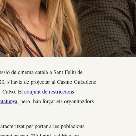
essió de cinema català a Sant Feliu de
0, s’havia de projectar al Casino Guixolenc
r Calvo. El
conjunt de restriccions
atalunya
, però, han forçat els organitazdors
aracteritzat per portar a les poblacions
anté en peu. Tot i així, caldrà estar