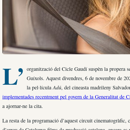
L’
organització del Cicle Gaudí suspèn la propera s
Guíxols. Aquest divendres, 6 de novembre de 202
Adú
la pel·lícula
, del cineasta madrileny Salvado
implementades recentment pel govern de la Generalitat de C
a ajornar-ne la cita.
La resta de la programació d’aquest circuit cinematogràfic, c
d’arreu de Catalunya films de producció catalana, encara es m