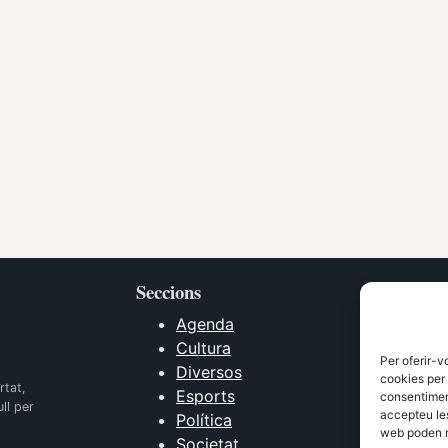
Seccions
Agenda
Cultura
Per oferir-v
Diversos
cookies per 
rtat,
Esports
consentiment
ll per
accepteu les
Política
web poden n
Societat