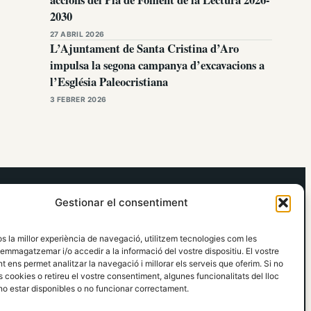
2030
27 ABRIL 2026
L’Ajuntament de Santa Cristina d’Aro
impulsa la segona campanya d’excavacions a
l’Església Paleocristiana
3 FEBRER 2026
elRidaura.com
Gestionar el consentiment
Avís legal
Política de Privacitat
os la millor experiència de navegació, utilitzem tecnologies com les
Política de Cookies
emmagatzemar i/o accedir a la informació del vostre dispositiu. El vostre
Política Editorial
 ens permet analitzar la navegació i millorar els serveis que oferim. Si no
 cookies o retireu el vostre consentiment, algunes funcionalitats del lloc
o estar disponibles o no funcionar correctament.