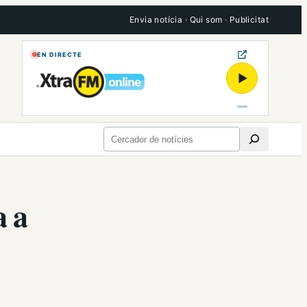
Envia notícia
·
Qui som
·
Publicitat
EN DIRECTE
▶
Cerca
a a