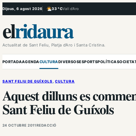
Vés
Dijous, 6 agost 2026
33 °C
Vall d’Aro
, Poc ennuvolat
al
el
ridaura
contingut
Actualitat de Sant Feliu, Platja d’Aro i Santa Cristina.
PORTADA
AGENDA
CULTURA
DIVERSOS
ESPORTS
POLÍTICA
SOCIETA
SANT FELIU DE GUÍXOLS
, 
CULTURA
Aquest dilluns es commemo
Sant Feliu de Guíxols
24 OCTUBRE 2011
REDACCIÓ