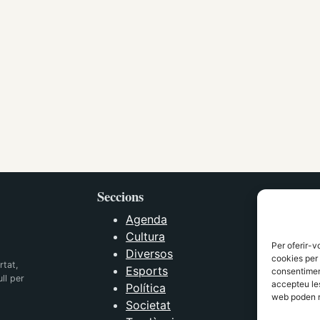
Seccions
Agenda
Cultura
Per oferir-v
Diversos
cookies per 
rtat,
Esports
consentiment
ll per
accepteu les
Política
web poden n
Societat