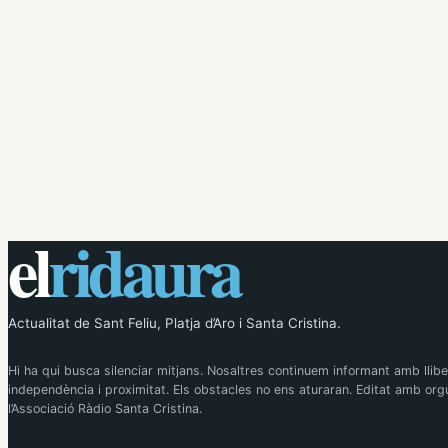
el
ridaura
Actualitat de Sant Feliu, Platja d’Aro i Santa Cristina.
Hi ha qui busca silenciar mitjans. Nosaltres continuem informant amb llibe
independència i proximitat. Els obstacles no ens aturaran. Editat amb orgu
l’Associació Ràdio Santa Cristina.