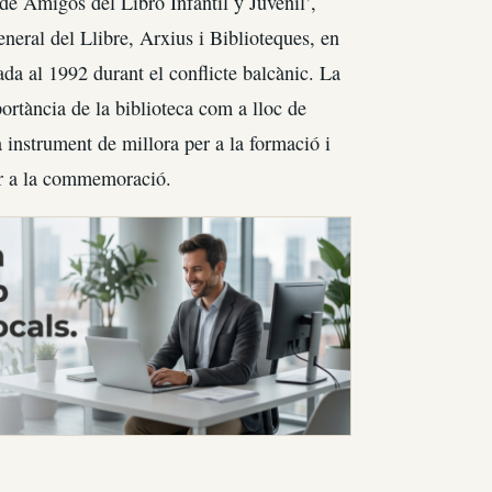
de Amigos del Libro Infantil y Juvenil’,
eneral del Llibre, Arxius i Biblioteques, en
ada al 1992 durant el conflicte balcànic. La
portància de la biblioteca com a lloc de
a instrument de millora per a la formació i
er a la commemoració.