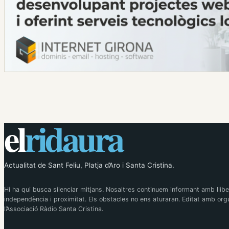
el
ridaura
Actualitat de Sant Feliu, Platja d’Aro i Santa Cristina.
Hi ha qui busca silenciar mitjans. Nosaltres continuem informant amb llibe
independència i proximitat. Els obstacles no ens aturaran. Editat amb orgu
l’Associació Ràdio Santa Cristina.