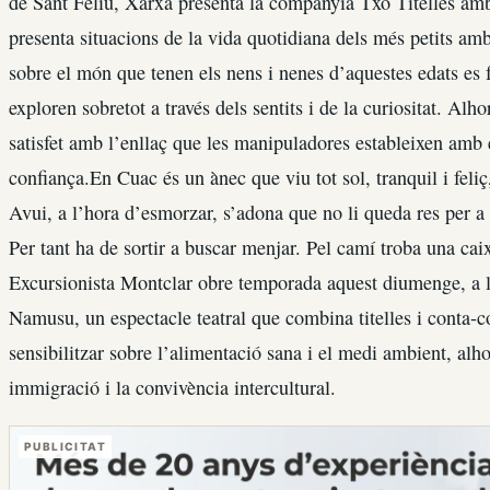
de Sant Feliu, Xarxa presenta la companyia Txo Titelles amb
presenta situacions de la vida quotidiana dels més petits amb 
sobre el món que tenen els nens i nenes d’aquestes edats es f
exploren sobretot a través dels sentits i de la curiositat. Alh
satisfet amb l’enllaç que les manipuladores estableixen amb e
confiança.En Cuac és un ànec que viu tot sol, tranquil i feliç,
Avui, a l’hora d’esmorzar, s’adona que no li queda res per a 
Per tant ha de sortir a buscar menjar. Pel camí troba una c
Excursionista Montclar obre temporada aquest diumenge, a le
Namusu, un espectacle teatral que combina titelles i conta-c
sensibilitzar sobre l’alimentació sana i el medi ambient, alhor
immigració i la convivència intercultural.
PUBLICITAT