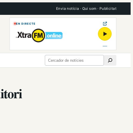
Envia notícia
·
Qui som
·
Publicitat
EN DIRECTE
▶
Cerca
itori