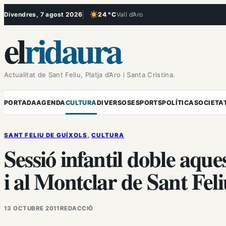
Vés
Divendres, 7 agost 2026
24 °C
Vall d’Aro
, Cel serè
al
el
ridaura
contingut
Actualitat de Sant Feliu, Platja d’Aro i Santa Cristina.
PORTADA
AGENDA
CULTURA
DIVERSOS
ESPORTS
POLÍTICA
SOCIETA
SANT FELIU DE GUÍXOLS
, 
CULTURA
Sessió infantil doble aqu
i al Montclar de Sant Fel
13 OCTUBRE 2011
REDACCIÓ