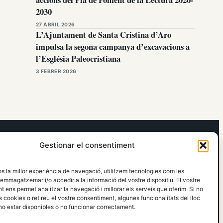
2030
27 ABRIL 2026
L’Ajuntament de Santa Cristina d’Aro
impulsa la segona campanya d’excavacions a
l’Església Paleocristiana
3 FEBRER 2026
elRidaura.com
Gestionar el consentiment
Avís legal
Política de Privacitat
os la millor experiència de navegació, utilitzem tecnologies com les
Política de Cookies
emmagatzemar i/o accedir a la informació del vostre dispositiu. El vostre
Política Editorial
 ens permet analitzar la navegació i millorar els serveis que oferim. Si no
 cookies o retireu el vostre consentiment, algunes funcionalitats del lloc
o estar disponibles o no funcionar correctament.