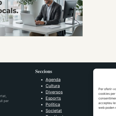
Seccions
Agenda
Cultura
Per oferir-v
Diversos
cookies per 
rtat,
Esports
consentiment
ll per
accepteu les
Política
web poden n
Societat