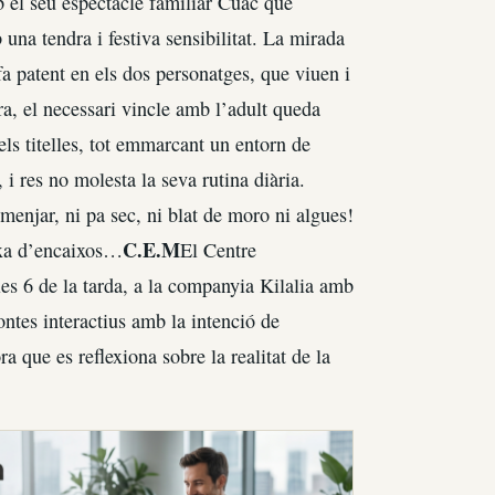
 el seu espectacle familiar Cuac que
una tendra i festiva sensibilitat. La mirada
a patent en els dos personatges, que viuen i
ora, el necessari vincle amb l’adult queda
ls titelles, tot emmarcant un entorn de
 i res no molesta la seva rutina diària.
menjar, ni pa sec, ni blat de moro ni algues!
C.E.M
aixa d’encaixos…
El Centre
s 6 de la tarda, a la companyia Kilalia amb
ontes interactius amb la intenció de
a que es reflexiona sobre la realitat de la