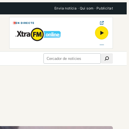
Envia notícia
·
Qui som
·
Publicitat
EN DIRECTE
▶
Cerca