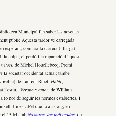
blioteca Municipal fan saber les novetats
ament públic.Aquesta tardor ve carregada
n esperant, com ara la darrera (i llarga)
l, la culpa, el perdó i la reparació d´aquest
rritori
, de Michel Houellebecq, Premi
e la societat occidental actual; també
Hhhh ,
Novel·la) de Laurent Binet,
Verano y amor
at l´estiu,
, de William
 (o no) de seguir les normes establertes. I
nkell. I més…Pel que fa a assaig, en
Nosotros, los indignados
ar el 15-M amb
, on