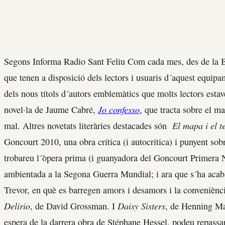
Segons Informa Radio Sant Feliu Com cada mes, des de la Bi
que tenen a disposició dels lectors i usuaris d´aquest equip
dels nous títols d´autors emblemàtics que molts lectors estave
Jo confesso
novel·la de Jaume Cabré,
, que tracta sobre el ma
El mapa i el te
mal. Altres novetats literàries destacades són
Goncourt 2010, una obra crítica (i autocrítica) i punyent sobr
trobareu l´òpera prima (i guanyadora del Goncourt Primera 
ambientada a la Segona Guerra Mundial; i ara que s´ha acab
Trevor, en què es barregen amors i desamors i la conveniència
Delirio
Daisy Sisters
, de David Grossman. I
, de Henning Ma
espera de la darrera obra de Stéphane Hessel, podeu repass