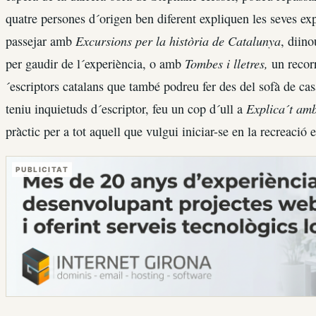
quatre persones d´origen ben diferent expliquen les seves ex
Excursions per la història de Catalunya
passejar amb
, diino
Tombes i lletres,
per gaudir de l´experiència, o amb
un recorr
´escriptors catalans que també podreu fer des del sofà de casa
Explica´t amb
teniu inquietuds d´escriptor, feu un cop d´ull a
pràctic per a tot aquell que vulgui iniciar-se en la recreació e
PUBLICITAT