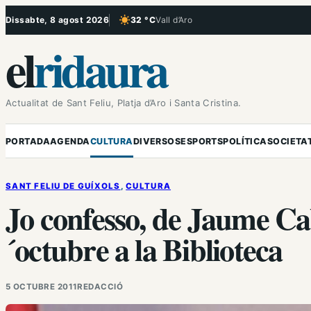
Vés
Dissabte, 8 agost 2026
32 °C
Vall d’Aro
, Cel serè
al
el
ridaura
contingut
Actualitat de Sant Feliu, Platja d’Aro i Santa Cristina.
PORTADA
AGENDA
CULTURA
DIVERSOS
ESPORTS
POLÍTICA
SOCIETA
SANT FELIU DE GUÍXOLS
, 
CULTURA
Jo confesso, de Jaume Ca
´octubre a la Biblioteca
5 OCTUBRE 2011
REDACCIÓ