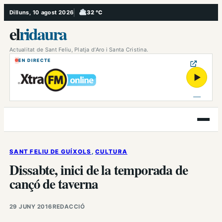
Vés
Dilluns, 10 agost 2026
32 °C
, Ennuvolat
al
el
ridaura
contingut
Actualitat de Sant Feliu, Platja d’Aro i Santa Cristina.
EN DIRECTE
▶
Obre
el
menú
SANT FELIU DE GUÍXOLS
, 
CULTURA
Dissabte, inici de la temporada de
cançó de taverna
29 JUNY 2016
REDACCIÓ