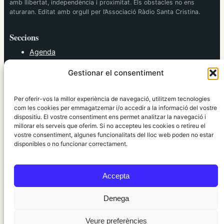
amb llibertat, independència i proximitat. Els obstacles no ens
aturaran. Editat amb orgull per l’Associació Ràdio Santa Cristina.
Seccions
Agenda
Cultura
Gestionar el consentiment
Diversos
Esports
Política
Per oferir-vos la millor experiència de navegació, utilitzem tecnologies
Societat
com les cookies per emmagatzemar i/o accedir a la informació del vostre
dispositiu. El vostre consentiment ens permet analitzar la navegació i
Tendències
millorar els serveis que oferim. Si no accepteu les cookies o retireu el
vostre consentiment, algunes funcionalitats del lloc web poden no estar
elRidaura.com
disponibles o no funcionar correctament.
Avís legal
Política de Privacitat
Accepta
Política de Cookies
Política Editorial
Denega
Veure preferències