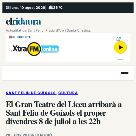
Vés
Dilluns, 10 agost 2026
25 °C
, Ennuvolat
al
el
ridaura
contingut
Actualitat de Sant Feliu, Platja d’Aro i Santa Cristina.
EN DIRECTE
▶
Obre
el
menú
SANT FELIU DE GUÍXOLS
, 
CULTURA
El Gran Teatre del Liceu arribarà a
Sant Feliu de Guíxols el proper
divendres 8 de juliol a les 22h
28 JUNY 2016
REDACCIÓ