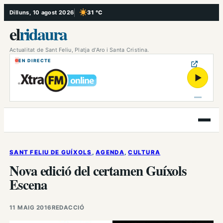
Vés
Dilluns, 10 agost 2026
31 °C
, Cel serè
al
el
ridaura
contingut
Actualitat de Sant Feliu, Platja d’Aro i Santa Cristina.
EN DIRECTE
▶
Obre
el
menú
SANT FELIU DE GUÍXOLS
, 
AGENDA
, 
CULTURA
Nova edició del certamen Guíxols
Escena
11 MAIG 2016
REDACCIÓ