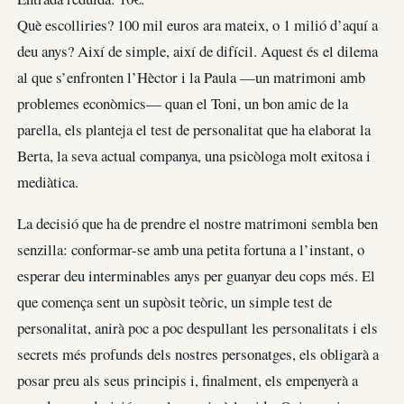
Què escolliries? 100 mil euros ara mateix, o 1 milió d’aquí a
deu anys? Així de simple, així de difícil. Aquest és el dilema
al que s’enfronten l’Hèctor i la Paula —un matrimoni amb
problemes econòmics— quan el Toni, un bon amic de la
parella, els planteja el test de personalitat que ha elaborat la
Berta, la seva actual companya, una psicòloga molt exitosa i
mediàtica.
La decisió que ha de prendre el nostre matrimoni sembla ben
senzilla: conformar-se amb una petita fortuna a l’instant, o
esperar deu interminables anys per guanyar deu cops més. El
que comença sent un supòsit teòric, un simple test de
personalitat, anirà poc a poc despullant les personalitats i els
secrets més profunds dels nostres personatges, els obligarà a
posar preu als seus principis i, finalment, els empenyerà a