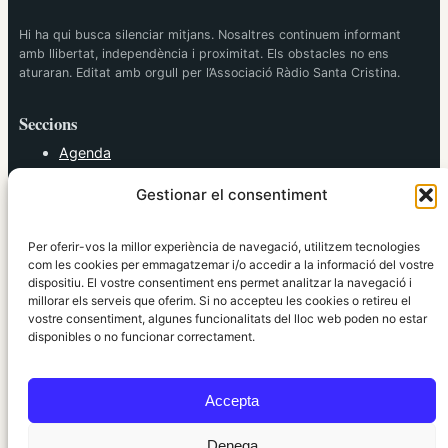
Hi ha qui busca silenciar mitjans. Nosaltres continuem informant
amb llibertat, independència i proximitat. Els obstacles no ens
aturaran. Editat amb orgull per l’Associació Ràdio Santa Cristina.
Seccions
Agenda
Cultura
Gestionar el consentiment
Diversos
Esports
Política
Per oferir-vos la millor experiència de navegació, utilitzem tecnologies
Societat
com les cookies per emmagatzemar i/o accedir a la informació del vostre
dispositiu. El vostre consentiment ens permet analitzar la navegació i
Tendències
millorar els serveis que oferim. Si no accepteu les cookies o retireu el
vostre consentiment, algunes funcionalitats del lloc web poden no estar
elRidaura.com
disponibles o no funcionar correctament.
Avís legal
Política de Privacitat
Accepta
Política de Cookies
Política Editorial
Denega