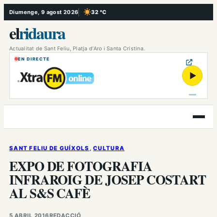
Vés
Diumenge, 9 agost 2026
32 °C
, Cel serè
al
el
ridaura
contingut
Actualitat de Sant Feliu, Platja d’Aro i Santa Cristina.
EN DIRECTE
▶
Obre
el
menú
SANT FELIU DE GUÍXOLS
, 
CULTURA
EXPO DE FOTOGRAFIA
INFRAROIG DE JOSEP COSTART
AL S&S CAFÈ
5 ABRIL 2016
REDACCIÓ