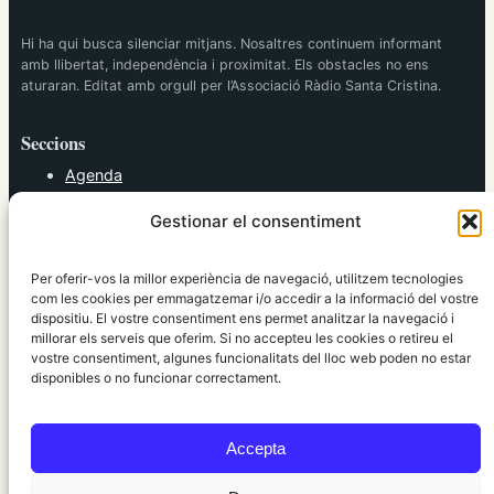
Hi ha qui busca silenciar mitjans. Nosaltres continuem informant
amb llibertat, independència i proximitat. Els obstacles no ens
aturaran. Editat amb orgull per l’Associació Ràdio Santa Cristina.
Seccions
Agenda
Cultura
Gestionar el consentiment
Diversos
Esports
Política
Per oferir-vos la millor experiència de navegació, utilitzem tecnologies
Societat
com les cookies per emmagatzemar i/o accedir a la informació del vostre
dispositiu. El vostre consentiment ens permet analitzar la navegació i
Tendències
millorar els serveis que oferim. Si no accepteu les cookies o retireu el
vostre consentiment, algunes funcionalitats del lloc web poden no estar
elRidaura.com
disponibles o no funcionar correctament.
Avís legal
Política de Privacitat
Accepta
Política de Cookies
Política Editorial