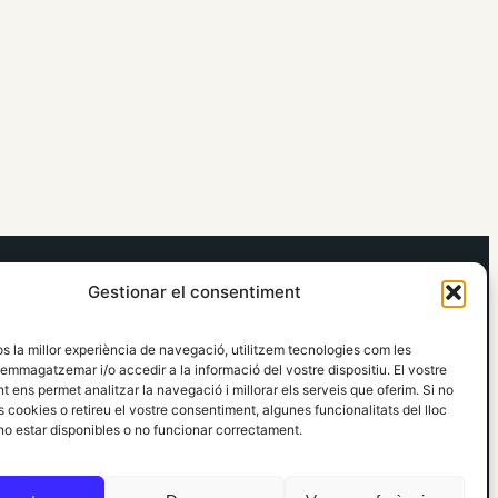
elRidaura.com
Gestionar el consentiment
Avís legal
Política de Privacitat
os la millor experiència de navegació, utilitzem tecnologies com les
Política de Cookies
emmagatzemar i/o accedir a la informació del vostre dispositiu. El vostre
Política Editorial
 ens permet analitzar la navegació i millorar els serveis que oferim. Si no
 cookies o retireu el vostre consentiment, algunes funcionalitats del lloc
o estar disponibles o no funcionar correctament.