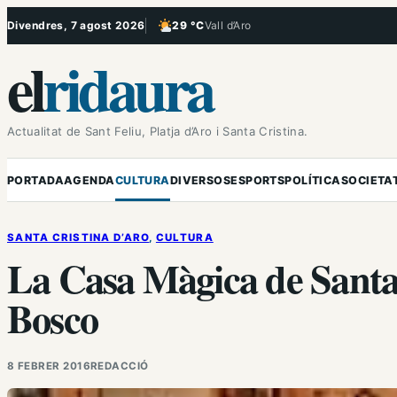
Vés
Divendres, 7 agost 2026
29 °C
Vall d’Aro
, Poc ennuvolat
al
el
ridaura
contingut
Actualitat de Sant Feliu, Platja d’Aro i Santa Cristina.
PORTADA
AGENDA
CULTURA
DIVERSOS
ESPORTS
POLÍTICA
SOCIETA
SANTA CRISTINA D’ARO
, 
CULTURA
La Casa Màgica de Santa 
Bosco
8 FEBRER 2016
REDACCIÓ