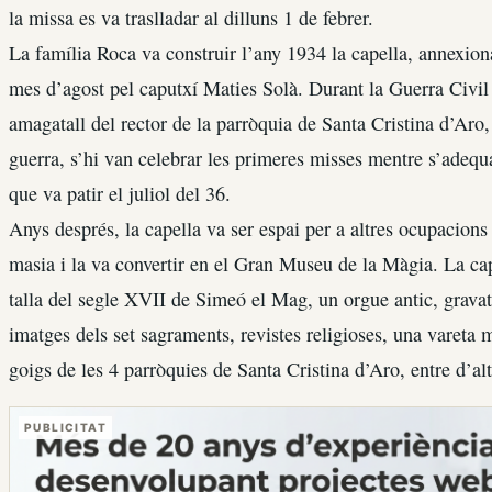
la missa es va traslladar al dilluns 1 de febrer.
La família Roca va construir l’any 1934 la capella, annexion
mes d’agost pel caputxí Maties Solà. Durant la Guerra Civil n
amagatall del rector de la parròquia de Santa Cristina d’Ar
guerra, s’hi van celebrar les primeres misses mentre s’adequa
que va patir el juliol del 36.
Anys després, la capella va ser espai per a altres ocupacions 
masia i la va convertir en el Gran Museu de la Màgia. La cape
talla del segle XVII de Simeó el Mag, un orgue antic, gravat
imatges dels set sagraments, revistes religioses, una vareta 
goigs de les 4 parròquies de Santa Cristina d’Aro, entre d’alt
PUBLICITAT