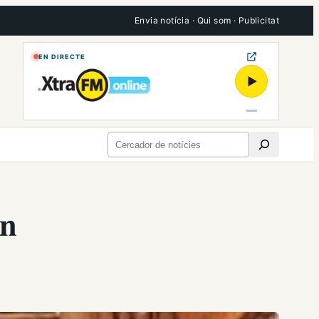
Envia notícia
·
Qui som
·
Publicitat
EN DIRECTE
▶
Cerca
an