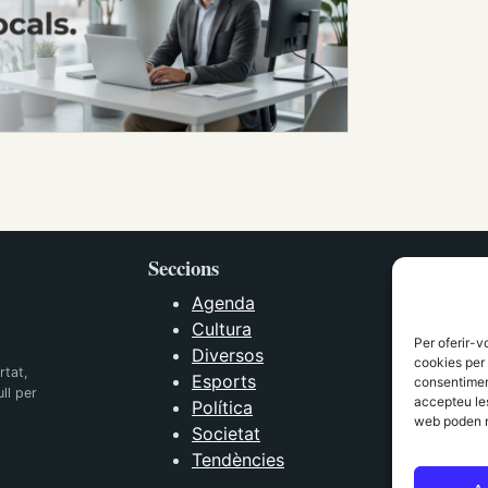
Seccions
Agenda
Cultura
Per oferir-v
Diversos
cookies per 
rtat,
Esports
consentiment
ll per
accepteu les
Política
web poden n
Societat
Tendències