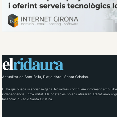
el
ridaura
Actualitat de Sant Feliu, Platja d’Aro i Santa Cristina.
Hi ha qui busca silenciar mitjans. Nosaltres continuem informant amb llibe
independència i proximitat. Els obstacles no ens aturaran. Editat amb orgu
l’Associació Ràdio Santa Cristina.