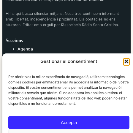
Hi ha qui busca silenciar mitjans. Nosaltres continuem informant
amb llibertat, independència i proximitat. Els obstacles no ens
aturaran. Editat amb orgull per l’Associació Ràdio Santa Cristina.
Seccions
Agenda
Cultura
Gestionar el consentiment
Diversos
Esports
Política
Per oferir-vos la millor experiència de navegació, utilitzem tecnologies
Societat
com les cookies per emmagatzemar i/o accedir a la informació del vostre
dispositiu. El vostre consentiment ens permet analitzar la navegació i
Tendències
millorar els serveis que oferim. Si no accepteu les cookies o retireu el
vostre consentiment, algunes funcionalitats del lloc web poden no estar
elRidaura.com
disponibles o no funcionar correctament.
Avís legal
Política de Privacitat
Accepta
Política de Cookies
Política Editorial