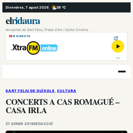
Vés
Divendres, 7 agost 2026
26 °C
, Poc ennuvolat
al
el
ridaura
contingut
Actualitat de Sant Feliu, Platja d’Aro i Santa Cristina.
EN DIRECTE
▶
Obre
el
menú
SANT FELIU DE GUÍXOLS
, 
CULTURA
CONCERTS A CAS ROMAGUÉ –
CASA IRLA
27 GENER 2016
REDACCIÓ