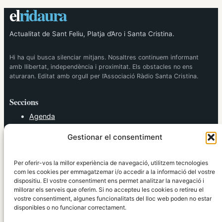
el
ridaura
Actualitat de Sant Feliu, Platja d’Aro i Santa Cristina.
Hi ha qui busca silenciar mitjans. Nosaltres continuem informant
amb llibertat, independència i proximitat. Els obstacles no ens
aturaran. Editat amb orgull per l’Associació Ràdio Santa Cristina.
Seccions
Agenda
Cultura
Gestionar el consentiment
Diversos
Esports
Política
Per oferir-vos la millor experiència de navegació, utilitzem tecnologies
Societat
com les cookies per emmagatzemar i/o accedir a la informació del vostre
dispositiu. El vostre consentiment ens permet analitzar la navegació i
Tendències
millorar els serveis que oferim. Si no accepteu les cookies o retireu el
vostre consentiment, algunes funcionalitats del lloc web poden no estar
elRidaura.com
disponibles o no funcionar correctament.