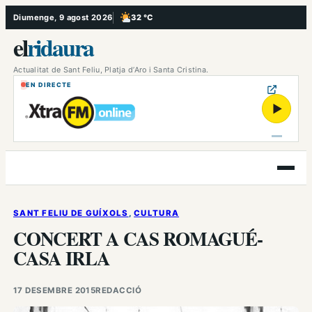
Vés
Diumenge, 9 agost 2026
32 °C
, Poc ennuvolat
al
el
ridaura
contingut
Actualitat de Sant Feliu, Platja d’Aro i Santa Cristina.
EN DIRECTE
▶
Obre
el
menú
SANT FELIU DE GUÍXOLS
, 
CULTURA
CONCERT A CAS ROMAGUÉ-
CASA IRLA
17 DESEMBRE 2015
REDACCIÓ