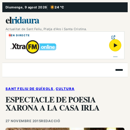
Vés
Diumenge, 9 agost 2026
24 °C
, Cel serè
al
el
ridaura
contingut
Actualitat de Sant Feliu, Platja d’Aro i Santa Cristina.
EN DIRECTE
▶
Obre
el
menú
SANT FELIU DE GUÍXOLS
, 
CULTURA
ESPECTACLE DE POESIA
XARONA A LA CASA IRLA
27 NOVEMBRE 2015
REDACCIÓ