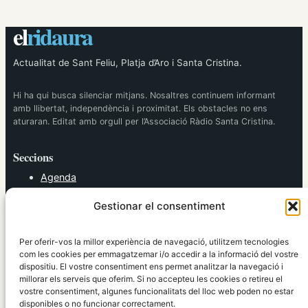
el
ridaura
Actualitat de Sant Feliu, Platja d’Aro i Santa Cristina.
Hi ha qui busca silenciar mitjans. Nosaltres continuem informant
amb llibertat, independència i proximitat. Els obstacles no ens
aturaran. Editat amb orgull per l’Associació Ràdio Santa Cristina.
Seccions
Agenda
Cultura
Gestionar el consentiment
Diversos
Esports
Política
Per oferir-vos la millor experiència de navegació, utilitzem tecnologies
Societat
com les cookies per emmagatzemar i/o accedir a la informació del vostre
dispositiu. El vostre consentiment ens permet analitzar la navegació i
Tendències
millorar els serveis que oferim. Si no accepteu les cookies o retireu el
vostre consentiment, algunes funcionalitats del lloc web poden no estar
elRidaura.com
disponibles o no funcionar correctament.