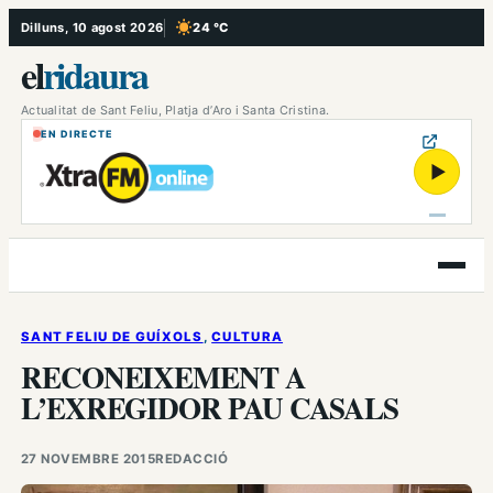
Vés
Dilluns, 10 agost 2026
24 °C
, Cel serè
al
el
ridaura
contingut
Actualitat de Sant Feliu, Platja d’Aro i Santa Cristina.
EN DIRECTE
▶
Obre
el
menú
SANT FELIU DE GUÍXOLS
, 
CULTURA
RECONEIXEMENT A
L’EXREGIDOR PAU CASALS
27 NOVEMBRE 2015
REDACCIÓ