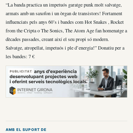
“La banda practica un impetuós garatge punk molt salvatge,
armats amb un saxofon i un òrgan de transistors! Fortament
influenciats pels anys 60’s i bandes com Hot Snakes , Rocket
from the Cripta o The Sonics, The Atom Age fan homenatge a
dècades passades, creant així el seu propi só modern.
Salvatge, atropellat, impetuós i ple d’energia!” Donatiu per a
les bandes: 7 €
PUBLICITAT
AMB EL SUPORT DE