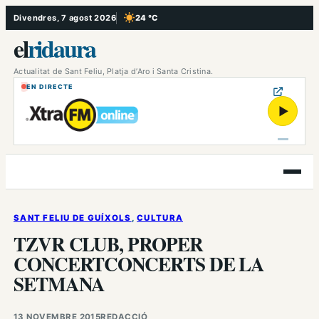
Vés
Divendres, 7 agost 2026
24 °C
, Cel serè
al
el
ridaura
contingut
Actualitat de Sant Feliu, Platja d’Aro i Santa Cristina.
EN DIRECTE
▶
Obre
el
menú
SANT FELIU DE GUÍXOLS
, 
CULTURA
TZVR CLUB, PROPER
CONCERTCONCERTS DE LA
SETMANA
13 NOVEMBRE 2015
REDACCIÓ