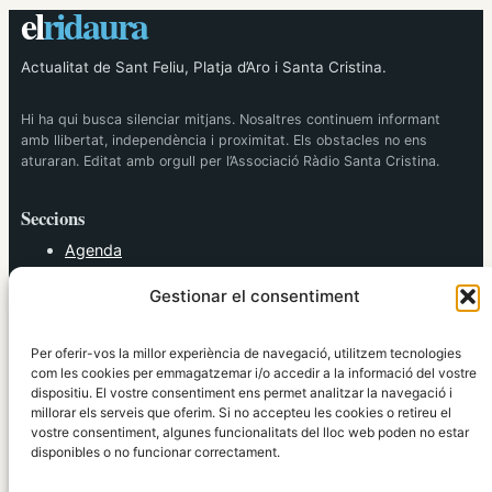
el
ridaura
Actualitat de Sant Feliu, Platja d’Aro i Santa Cristina.
Hi ha qui busca silenciar mitjans. Nosaltres continuem informant
amb llibertat, independència i proximitat. Els obstacles no ens
aturaran. Editat amb orgull per l’Associació Ràdio Santa Cristina.
Seccions
Agenda
Cultura
Gestionar el consentiment
Diversos
Esports
Política
Per oferir-vos la millor experiència de navegació, utilitzem tecnologies
Societat
com les cookies per emmagatzemar i/o accedir a la informació del vostre
dispositiu. El vostre consentiment ens permet analitzar la navegació i
Tendències
millorar els serveis que oferim. Si no accepteu les cookies o retireu el
vostre consentiment, algunes funcionalitats del lloc web poden no estar
elRidaura.com
disponibles o no funcionar correctament.
Avís legal