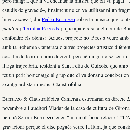
però malgrat que li va encantar la música que ell va pagar –
estudis de gravació–, finalment no en va utilitzar ni un fragm
hi encaixava”, diu
Pedro Burruezo
sobre la música que conté
maldita
(
Tormina Records
), que apareix sota el nom de Bu
confondre els oients: “Aquest projecte no té res a veure amb
amb la Bohemia Camerata o altres projectes artístics difere
cosa ha de tenir un nom diferent, perquè ningú no se senti d
llarga trajectòria, resident a Sant Feliu de Guíxols, que am
fet un petit homenatge al grup que el va donar a conèixer en
avantguardista i mestís: Claustrofobia.
L
Burruezo & Claustrofóbica Camerata estrenaran en directe
novembre a l’auditori Viader de la casa de cultura de Girona 
perquè Serra i Burruezo tenen “una molt bona relació”. “L’Alb
gravacions perquè el disc pogués veure la llum, ja que consi