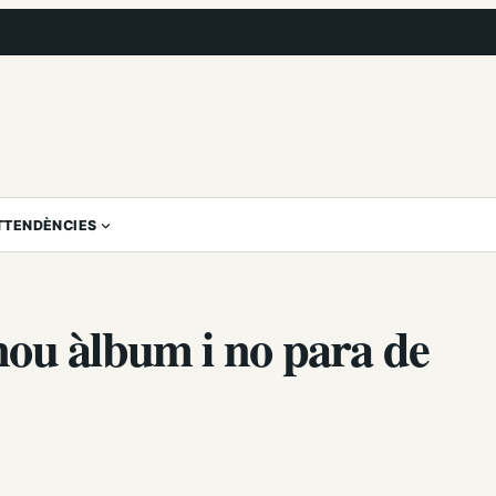
T
TENDÈNCIES
nou àlbum i no para de