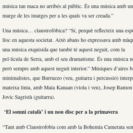
música tan maca no arribés al públic. És una música amb una 
marge de les imatges per a les quals va ser creada.”
Una música… claustrofòbica? “Sí, perquè reflecteix una espèc
lloc en aquesta societat. Això abans ho expressava amb màqui
una música exquisida que també té aquest neguit, com la
pel·lícula de Serra, amb el seu dramatisme. És una música no 
però sempre amb aquest neguit interior.” Músiques d’aires 
minimalistes, que Burruezo (veu, guitarra i percussió) interpr
mateixa línia, amb Maia Kanaan (viola i veu), Josep Ramon 
Jovic Sagristà (guitarra).
‘El somni català’ i un nou disc per a la primavera
“Tant amb Claustrofobia com amb la Bohemia Camerata sem