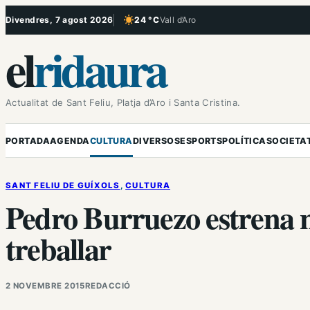
Vés
Divendres, 7 agost 2026
24 °C
Vall d’Aro
, Cel serè
al
el
ridaura
contingut
Actualitat de Sant Feliu, Platja d’Aro i Santa Cristina.
PORTADA
AGENDA
CULTURA
DIVERSOS
ESPORTS
POLÍTICA
SOCIETA
SANT FELIU DE GUÍXOLS
, 
CULTURA
Pedro Burruezo estrena 
treballar
2 NOVEMBRE 2015
REDACCIÓ