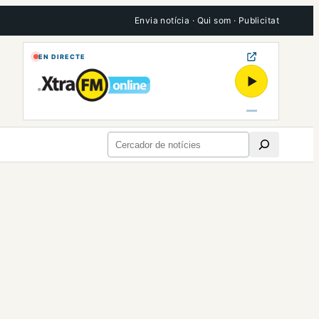
Envia notícia
·
Qui som
·
Publicitat
EN DIRECTE
▶
Cerca