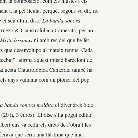
tant la composició, com els músics i els
ent a la pel·lícula, perquè, segons va dir, no
La banda sonora
 el seu últim disc,
rruezo & Claustrofóbica Camerata, per no
Misticísssimus
ni amb res del que he fet
nts que desenvolupo al mateix temps. Cada
ecebut”, afirma aquest músic barceloní de
b aquesta Clautrofóbica Camerata també ha
 els anys vuitanta com un pioner del pop
a banda sonora maldita
el divendres 6 de
(20 h, 3 euros). El disc s’ha pogut editar
ert ens va cedir els drets de l’obra i les
derava que seria una llàstima que una