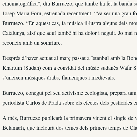
cinematogràfica”, diu Burruezo, que també ha fet la banda so
Josep Maria Forn, estrenada recentment. “Va ser una gran fo
Burruezo. “En aquest cas, la música il·lustra alguns dels mo
Catalunya, així que aquí també hi ha dolor i neguit. Jo mai n
reconeix amb un somriure.
Després d’haver actuat al març passat a Istanbul amb la Bo
Khartum (Sudan) com a convidat del músic sudanès Wafir S. 
s’uneixen músiques àrabs, flamenques i medievals.
Burruezo, conegut pel seu activisme ecologista, prepara ta
periodista Carlos de Prada sobre els efectes dels pesticides 
A més, Burruezo publicarà la primavera vinent el single de v
Belamarh, que inclourà dos temes dels primers temps de Clau