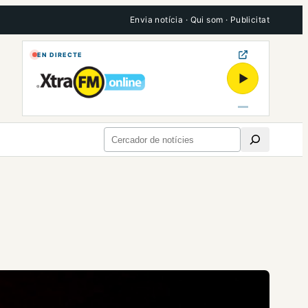
Envia notícia
·
Qui som
·
Publicitat
EN DIRECTE
▶
Cerca