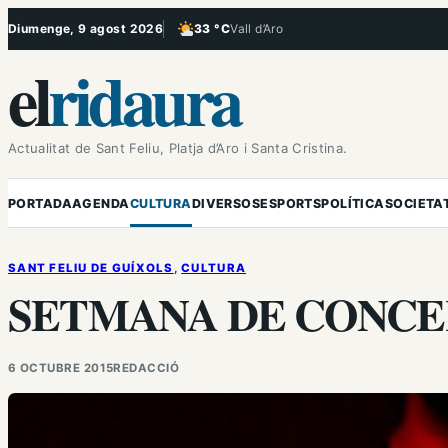
Vés
Diumenge, 9 agost 2026
33 °C
Vall d’Aro
, Poc ennuvolat
al
el
ridaura
contingut
Actualitat de Sant Feliu, Platja d’Aro i Santa Cristina.
PORTADA
AGENDA
CULTURA
DIVERSOS
ESPORTS
POLÍTICA
SOCIETA
SANT FELIU DE GUÍXOLS
, 
CULTURA
SETMANA DE CONCE
6 OCTUBRE 2015
REDACCIÓ