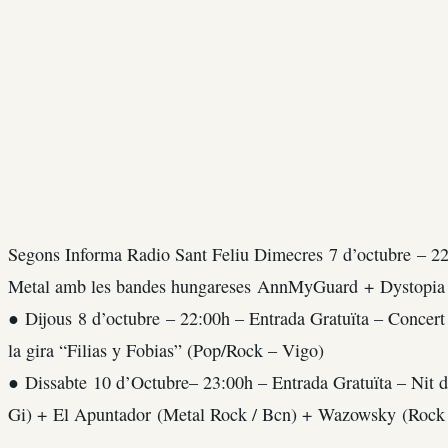
Segons Informa Radio Sant Feliu Dimecres 7 d’octubre – 22
Metal amb les bandes hungareses AnnMyGuard + Dystopia
● Dijous 8 d’octubre – 22:00h – Entrada Gratuïta – Concer
la gira “Filias y Fobias” (Pop/Rock – Vigo)
● Dissabte 10 d’Octubre– 23:00h – Entrada Gratuïta – Nit d
Gi) + El Apuntador (Metal Rock / Bcn) + Wazowsky (Rock A