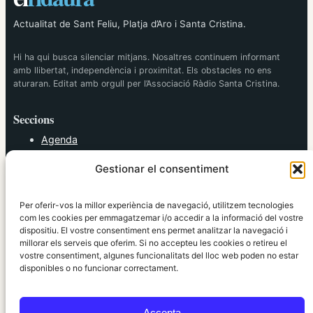
Actualitat de Sant Feliu, Platja d’Aro i Santa Cristina.
Hi ha qui busca silenciar mitjans. Nosaltres continuem informant
amb llibertat, independència i proximitat. Els obstacles no ens
aturaran. Editat amb orgull per l’Associació Ràdio Santa Cristina.
Seccions
Agenda
Cultura
Gestionar el consentiment
Diversos
Esports
Política
Per oferir-vos la millor experiència de navegació, utilitzem tecnologies
Societat
com les cookies per emmagatzemar i/o accedir a la informació del vostre
dispositiu. El vostre consentiment ens permet analitzar la navegació i
Tendències
millorar els serveis que oferim. Si no accepteu les cookies o retireu el
vostre consentiment, algunes funcionalitats del lloc web poden no estar
elRidaura.com
disponibles o no funcionar correctament.
Avís legal
Política de Privacitat
Accepta