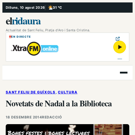
Vés
Dilluns, 10 agost 2026
31 °C
, Poc ennuvolat
al
el
ridaura
contingut
Actualitat de Sant Feliu, Platja d’Aro i Santa Cristina.
EN DIRECTE
▶
Obre
el
menú
SANT FELIU DE GUÍXOLS
, 
CULTURA
Novetats de Nadal a la Biblioteca
18 DESEMBRE 2014
REDACCIÓ