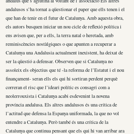
andalús que s’aglutina al voltant de l’associació Els altres
andalusos s’ha tornat a qüestionar el paper que ells tenen i el
que han de tenir en el futur de Catalunya. Amb aquesta obra,
els autors busquen iniciar un nou cicle de reflexió política i
ens avisen que, per a ells, la terra natal o heretada, amb
reminiscències nostàlgiques o que apunten a recuperar a
Catalunya una Andalusia actualment inexistent, ha deixat de
ser la qüestió a defensar. Observen que si Catalunya no
assoleix els objectius que té -la reforma de l’Estatut i el nou
finançament- seran ells els qui hi sortiran perdent perquè
correran el risc que l’ideari polític es consagri com a
neolerrouxista i Catalunya acabi esdevenint la novena
província andalusa. Els altres andalusos és una crítica de
l’actitud que defensa la Espanya uniformada, la que no vol
entendre a Catalunya. Però també és una crítica de la
Catalunya que continua pensant que els qui hi van arribar ara