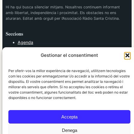
Hi ha qui busca silenciar mitjans. Nosaltres continuem informant
amb llibertat, independència i proximitat. Els obstacles no ens
aturaran. Editat amb orgull per l’Associació Ràdio Santa Cristina.
Seccions
Agenda
Cultura
Gestionar el consentiment
Diversos
Esports
Política
Per oferir-vos la millor experiència de navegació, utilitzem tecnologies
Societat
com les cookies per emmagatzemar i/o accedir a la informació del vostre
dispositiu. El vostre consentiment ens permet analitzar la navegació i
Tendències
millorar els serveis que oferim. Si no accepteu les cookies o retireu el
vostre consentiment, algunes funcionalitats del lloc web poden no estar
elRidaura.com
disponibles o no funcionar correctament.
Avís legal
Política de Privacitat
Accepta
Política de Cookies
Política Editorial
Denega