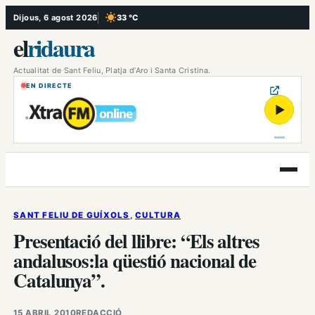
Vés
Dijous, 6 agost 2026
33 °C
, Cel serè
al
el
ridaura
contingut
Actualitat de Sant Feliu, Platja d’Aro i Santa Cristina.
EN DIRECTE
▶
Obre
el
menú
SANT FELIU DE GUÍXOLS
, 
CULTURA
Presentació del llibre: “Els altres
andalusos:la qüestió nacional de
Catalunya”.
15 ABRIL 2010
REDACCIÓ