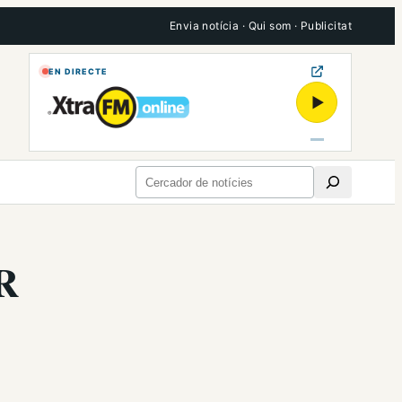
Envia notícia
·
Qui som
·
Publicitat
EN DIRECTE
▶
Cerca
R