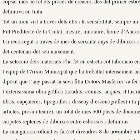
copsar més bé tot els procés de creació, des del primer esbós 
definitiva en tinta.
Tot un món vist a través dels ulls i la sensibilitat, sempre u
Fill Predilecte de la Ciutat, mestre, ninotaire, home d’Àncora
Un recorregut a través de més de seixanta anys de dibuixos 
del centenari del seu naixement.
La selecció dels materials s’ha fet en estreta col·laboració
l’equip de l’Arxiu Municipal que ha treballat intensament am
dipòsit que l’any passat la seva filla Dolors Masferrer va fer 
l’extensíssima obra gràfica (acudits, còmics, auques, il·lustra
libris, capçaleres, tipografies i disseny d’escenografies) i la 
articles, prosa i teatre), un total de més 500 plecs de docum
carpetes replenes de dibuixos entre esbossos i definitius.
La inauguració oficial es farà el divendres 8 de novembre a l