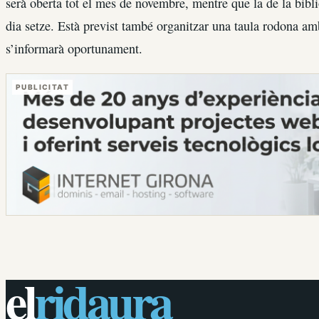
serà oberta tot el mes de novembre, mentre que la de la bibli
dia setze. Està previst també organitzar una taula rodona amb 
s’informarà oportunament.
PUBLICITAT
el
ridaura