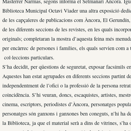
Masferrer Narmas, segons informa el Setmanari Àncora. Igual
Biblioteca Municipal Octavi Viader una altra exposició dedic
de les capçaleres de publicacions com Àncora, El Gerundín, E
de les diferents seccions de les revistes, en les quals incorpo
originals; completaran la mostra d’aquesta feina més menuda
per encàrrec de persones i famílies, els quals servien com a tít
col·leccions particulars.
S’ha decidit, per qüestions de seguretat, exposar facsímils en
Aquestes han estat agrupades en diferents seccions partint del
independentment de l’ofici o la professió de la persona retra
coincidència. S’hi veuran, doncs, escaquistes, artistes, mestr
cinema, escriptors, periodistes d’Àncora, personatges popular
personatges són ganxons i ganxones ben coneguts, n’hi ha de 
la Biblioteca, ja que el material serà a dins de vitrines, s’ha 