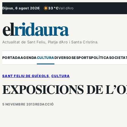
Vés
Dijous, 6 agost 2026
33 °C
Vall d’Aro
, Cel serè
al
el
ridaura
contingut
Actualitat de Sant Feliu, Platja d’Aro i Santa Cristina.
PORTADA
AGENDA
CULTURA
DIVERSOS
ESPORTS
POLÍTICA
SOCIETA
SANT FELIU DE GUÍXOLS
, 
CULTURA
EXPOSICIONS DE L’
5 NOVEMBRE 2013
REDACCIÓ