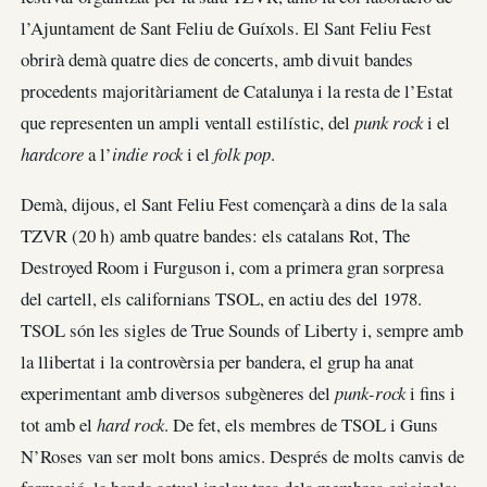
l’Ajuntament de Sant Feliu de Guíxols. El Sant Feliu Fest
obrirà demà quatre dies de concerts, amb divuit bandes
procedents majoritàriament de Catalunya i la resta de l’Estat
que representen un ampli ventall estilístic, del
punk rock
i el
hardcore
a l’
indie rock
i el
folk pop
.
Demà, dijous, el Sant Feliu Fest començarà a dins de la sala
TZVR (20 h) amb quatre bandes: els catalans Rot, The
Destroyed Room i Furguson i, com a primera gran sorpresa
del cartell, els californians TSOL, en actiu des del 1978.
TSOL són les sigles de True Sounds of Liberty i, sempre amb
la llibertat i la controvèrsia per bandera, el grup ha anat
experimentant amb diversos subgèneres del
punk-rock
i fins i
tot amb el
hard rock
. De fet, els membres de TSOL i Guns
N’Roses van ser molt bons amics. Després de molts canvis de