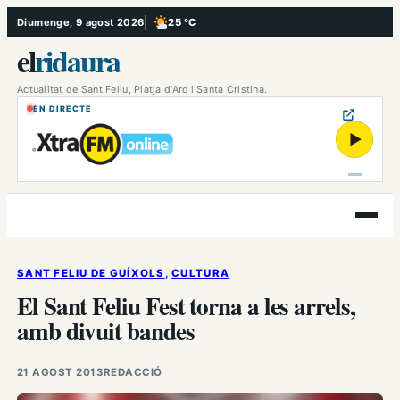
Vés
Diumenge, 9 agost 2026
25 °C
, Poc ennuvolat
al
el
ridaura
contingut
Actualitat de Sant Feliu, Platja d’Aro i Santa Cristina.
EN DIRECTE
▶
Obre
el
menú
SANT FELIU DE GUÍXOLS
, 
CULTURA
El Sant Feliu Fest torna a les arrels,
amb divuit bandes
21 AGOST 2013
REDACCIÓ