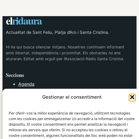
el
ridaura
Actualitat de Sant Feliu, Platja d’Aro i Santa Cristina.
Hi ha qui busca silenciar mitjans. Nosaltres continuem informant
amb llibertat, independència i proximitat. Els obstacles no ens
aturaran. Editat amb orgull per l’Associació Ràdio Santa Cristina.
Seccions
Agenda
Cultura
Gestionar el consentiment
Diversos
Esports
Política
Per oferir-vos la millor experiència de navegació, utilitzem tecnologies
Societat
com les cookies per emmagatzemar i/o accedir a la informació del vostre
dispositiu. El vostre consentiment ens permet analitzar la navegació i
Tendències
millorar els serveis que oferim. Si no accepteu les cookies o retireu el
vostre consentiment, algunes funcionalitats del lloc web poden no estar