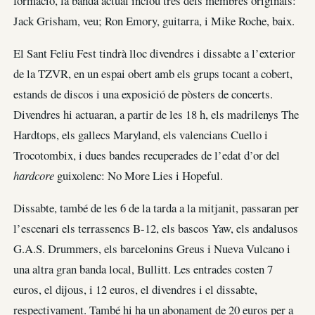
formació, la banda actual inclou tres dels membres originals:
Jack Grisham, veu; Ron Emory, guitarra, i Mike Roche, baix.
El Sant Feliu Fest tindrà lloc divendres i dissabte a l’exterior
de la TZVR, en un espai obert amb els grups tocant a cobert,
estands de discos i una exposició de pòsters de concerts.
Divendres hi actuaran, a partir de les 18 h, els madrilenys The
Hardtops, els gallecs Maryland, els valencians Cuello i
Trocotombix, i dues bandes recuperades de l’edat d’or del
hardcore
guixolenc: No More Lies i Hopeful.
Dissabte, també de les 6 de la tarda a la mitjanit, passaran per
l’escenari els terrassencs B-12, els bascos Yaw, els andalusos
G.A.S. Drummers, els barcelonins Greus i Nueva Vulcano i
una altra gran banda local, Bullitt. Les entrades costen 7
euros, el dijous, i 12 euros, el divendres i el dissabte,
respectivament. També hi ha un abonament de 20 euros per a