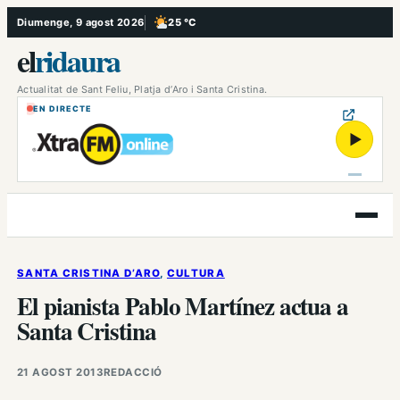
Vés
Diumenge, 9 agost 2026
25 °C
, Poc ennuvolat
al
el
ridaura
contingut
Actualitat de Sant Feliu, Platja d’Aro i Santa Cristina.
EN DIRECTE
▶
Obre
el
menú
SANTA CRISTINA D’ARO
, 
CULTURA
El pianista Pablo Martínez actua a
Santa Cristina
21 AGOST 2013
REDACCIÓ