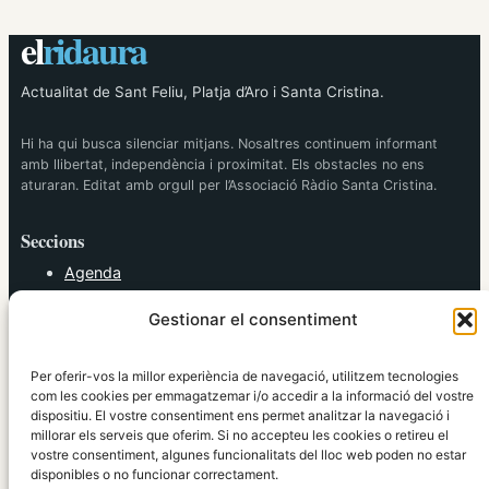
el
ridaura
Actualitat de Sant Feliu, Platja d’Aro i Santa Cristina.
Hi ha qui busca silenciar mitjans. Nosaltres continuem informant
amb llibertat, independència i proximitat. Els obstacles no ens
aturaran. Editat amb orgull per l’Associació Ràdio Santa Cristina.
Seccions
Agenda
Cultura
Gestionar el consentiment
Diversos
Esports
Política
Per oferir-vos la millor experiència de navegació, utilitzem tecnologies
Societat
com les cookies per emmagatzemar i/o accedir a la informació del vostre
dispositiu. El vostre consentiment ens permet analitzar la navegació i
Tendències
millorar els serveis que oferim. Si no accepteu les cookies o retireu el
vostre consentiment, algunes funcionalitats del lloc web poden no estar
elRidaura.com
disponibles o no funcionar correctament.