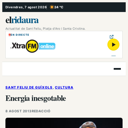
Vés
Divendres, 7 agost 2026
24 °C
, Cel serè
al
el
ridaura
contingut
Actualitat de Sant Feliu, Platja d’Aro i Santa Cristina.
EN DIRECTE
▶
Obre
el
menú
SANT FELIU DE GUÍXOLS
, 
CULTURA
Energia inesgotable
8 AGOST 2013
REDACCIÓ