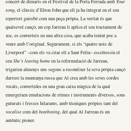
concert de dimarts en el Festival de la Porta Ferrada amb
Your
song
, el clàssic d’Elton John que ell ja ha integrat en el seu
repertori gairebé com una peça pròpia. La veritat és que
qualsevol cançó, un cop Jarreau li aplica el seu tractament de
xoc, es converteix en una altra cosa, que acaba tenint poc a
veure amb l’original. Segurament, si els “quatre nois de
Liverpool” –com els va citar ell a Sant Feliu– escoltessin el
seu
She’s leaving home
en la reformulació de Jarreau,
trigarien almenys uns segons a reconèixer la seva pròpia cançó
darrere la muntanya russa que Al crea amb les seves cordes
vocals, convertides en una gran caixa màgica de la qual
emergeixen emulacions de ritmes i instruments diversos, sons
guturals i fresses hilarants, amb tècniques pròpies tant del
vocalise
com del
beatboxing
, del qual Al Jarreau és un
autèntic pioner.