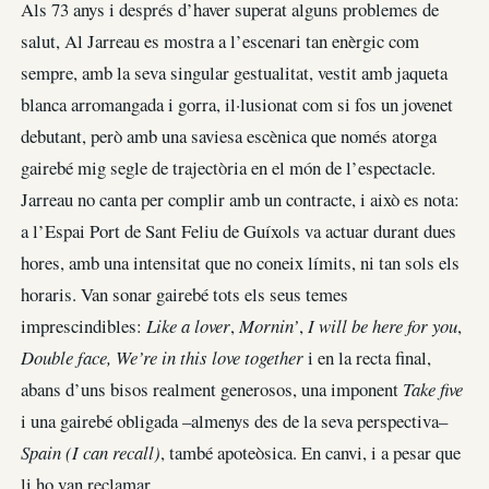
Als 73 anys i després d’haver superat alguns problemes de
salut, Al Jarreau es mostra a l’escenari tan enèrgic com
sempre, amb la seva singular gestualitat, vestit amb jaqueta
blanca arromangada i gorra, il·lusionat com si fos un jovenet
debutant, però amb una saviesa escènica que només atorga
gairebé mig segle de trajectòria en el món de l’espectacle.
Jarreau no canta per complir amb un contracte, i això es nota:
a l’Espai Port de Sant Feliu de Guíxols va actuar durant dues
hores, amb una intensitat que no coneix límits, ni tan sols els
horaris. Van sonar gairebé tots els seus temes
imprescindibles:
Like a lover
,
Mornin’
,
I will be here for you
,
Double face, We’re in this love together
i en la recta final,
abans d’uns bisos realment generosos, una imponent
Take five
i una gairebé obligada –almenys des de la seva perspectiva–
Spain (I can recall)
, també apoteòsica. En canvi, i a pesar que
li ho van reclamar