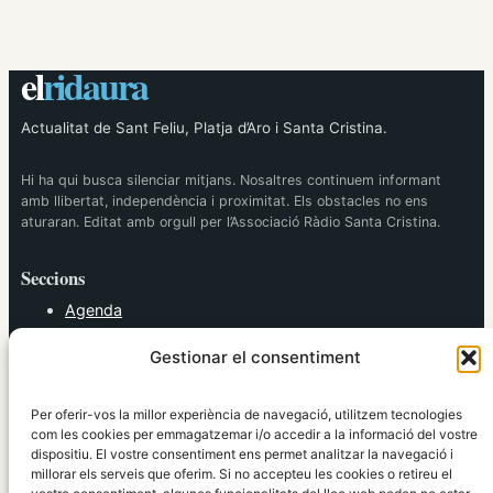
el
ridaura
Actualitat de Sant Feliu, Platja d’Aro i Santa Cristina.
Hi ha qui busca silenciar mitjans. Nosaltres continuem informant
amb llibertat, independència i proximitat. Els obstacles no ens
aturaran. Editat amb orgull per l’Associació Ràdio Santa Cristina.
Seccions
Agenda
Cultura
Gestionar el consentiment
Diversos
Esports
Política
Per oferir-vos la millor experiència de navegació, utilitzem tecnologies
Societat
com les cookies per emmagatzemar i/o accedir a la informació del vostre
dispositiu. El vostre consentiment ens permet analitzar la navegació i
Tendències
millorar els serveis que oferim. Si no accepteu les cookies o retireu el