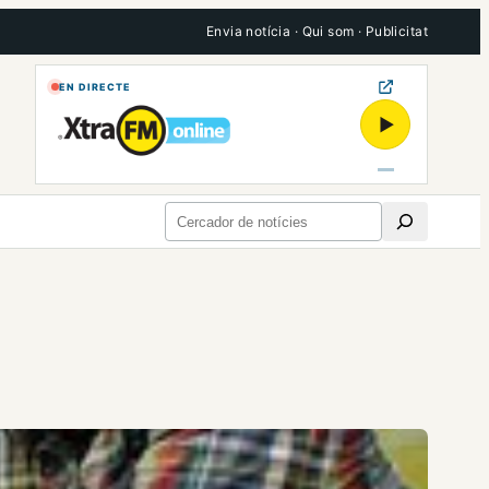
Envia notícia
·
Qui som
·
Publicitat
EN DIRECTE
▶
Cerca