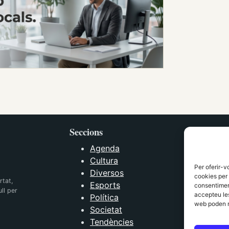
Seccions
Agenda
Cultura
Per oferir-v
Diversos
cookies per 
rtat,
Esports
consentiment
ll per
accepteu les
Política
web poden n
Societat
Tendències