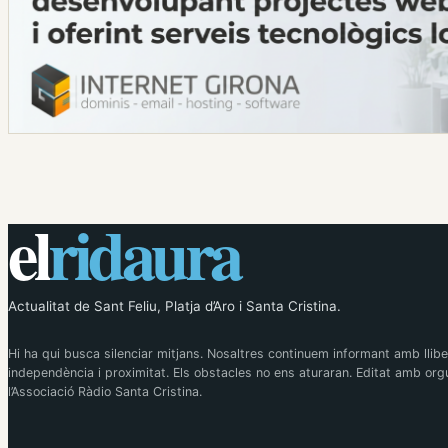
el
ridaura
Actualitat de Sant Feliu, Platja d’Aro i Santa Cristina.
Hi ha qui busca silenciar mitjans. Nosaltres continuem informant amb llibe
independència i proximitat. Els obstacles no ens aturaran. Editat amb orgu
l’Associació Ràdio Santa Cristina.