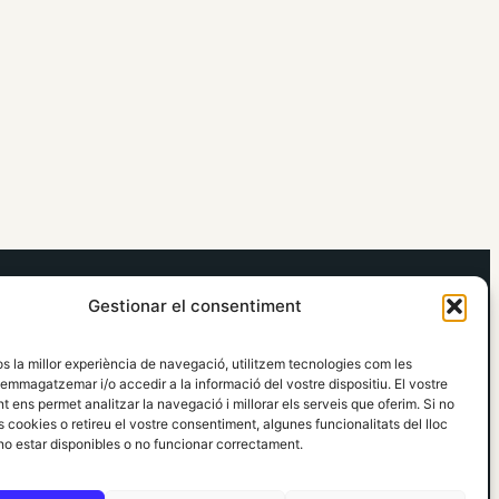
elRidaura.com
Gestionar el consentiment
Avís legal
Política de Privacitat
os la millor experiència de navegació, utilitzem tecnologies com les
Política de Cookies
emmagatzemar i/o accedir a la informació del vostre dispositiu. El vostre
Política Editorial
 ens permet analitzar la navegació i millorar els serveis que oferim. Si no
 cookies o retireu el vostre consentiment, algunes funcionalitats del lloc
o estar disponibles o no funcionar correctament.