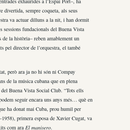
entrades exhaurides a l’Espai Port–, ha
re divertida, sempre coqueta, als seus
tra va actuar dilluns a la nit, i han dormit
s sessions fundacionals del Buena Vista
s de la història– reben amablement un
s pel director de l’orquestra, el també
at, però ara ja no hi són ni Compay
ans de la música cubana que en plena
 del Buena Vista Social Club. “Tots ells
es podem seguir encara uns anys més… què en
s que ha donat mai Cuba, prou humil per
0-1958), primera esposa de Xavier Cugat, va
El manisero
xits com ara
.