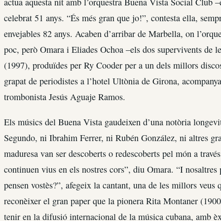
actua aquesta nit amb l’orquestra Buena Vista Social Club –
celebrat 51 anys. “És més gran que jo!”, contesta ella, semp
envejables 82 anys. Acaben d’arribar de Marbella, on l’orques
poc, però Omara i Eliades Ochoa –els dos supervivents de le
(1997), produïdes per Ry Cooder per a un dels millors disco
grapat de periodistes a l’hotel Ultònia de Girona, acompanyat
trombonista Jesús Aguaje Ramos.
Els músics del Buena Vista gaudeixen d’una notòria longevit
Segundo, ni Ibrahim Ferrer, ni Rubén González, ni altres gr
maduresa van ser descoberts o redescoberts pel món a través
continuen vius en els nostres cors”, diu Omara. “I nosaltr
pensen vostès?”, afegeix la cantant, una de les millors veu
reconèixer el gran paper que la pionera Rita Montaner (190
tenir en la difusió internacional de la música cubana, amb è