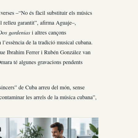
verses –“No és fàcil substituir els músics
l relleu garantit”, afirma Aguaje–,
Dos gardenias
i altres cançons
 l’essència de la tradició musical cubana.
 que Ibrahim Ferrer i Rubén González van
Omara té algunes gravacions pendents
sincers” de Cuba arreu del món, sense
contaminar les arrels de la música cubana”,