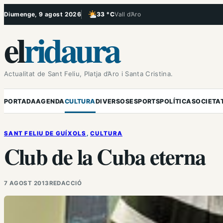
Vés
Diumenge, 9 agost 2026
33 °C
Vall d’Aro
, Poc ennuvolat
al
el
ridaura
contingut
Actualitat de Sant Feliu, Platja d’Aro i Santa Cristina.
PORTADA
AGENDA
CULTURA
DIVERSOS
ESPORTS
POLÍTICA
SOCIETA
SANT FELIU DE GUÍXOLS
, 
CULTURA
Club de la Cuba eterna
7 AGOST 2013
REDACCIÓ