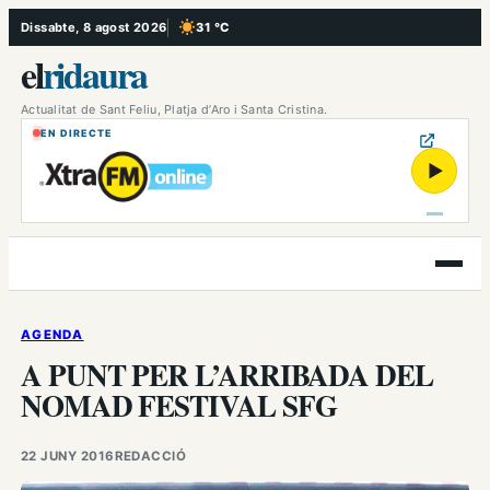
Vés
Dissabte, 8 agost 2026
31 °C
, Cel serè
al
el
ridaura
contingut
Actualitat de Sant Feliu, Platja d’Aro i Santa Cristina.
EN DIRECTE
▶
Obre
el
menú
AGENDA
A PUNT PER L’ARRIBADA DEL
NOMAD FESTIVAL SFG
22 JUNY 2016
REDACCIÓ