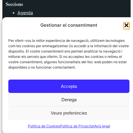
Seccions
Agenda
Cultura
Gestionar el consentiment
Diversos
Esports
Política
Per oferir-vos la millor experiència de navegació, utilitzem tecnologies
Societat
com les cookies per emmagatzemar i/o accedir a la informació del vostre
dispositiu. El vostre consentiment ens permet analitzar la navegació i
Tendències
millorar els serveis que oferim. Si no accepteu les cookies o retireu el
vostre consentiment, algunes funcionalitats del lloc web poden no estar
elRidaura.com
disponibles o no funcionar correctament.
Avís legal
Política de Privacitat
Accepta
Política de Cookies
Política Editorial
Denega
Veure preferències
© 2010 ~ 2026 elRidaura.com · Desenvolupat per
Internet Girona
Política de Cookies
Política de Privacitat
Avís legal
Informació local, clara i propera ·
Accés administració