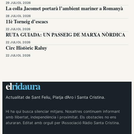
29 JULIOL 2026
La colla Jacomet portarà l’ambient mariner a Romanyà
28 JULIOL 2026
11è Torneig d’escacs
22 JULIOL 2026
RUTA GUIADA: UN PASSEIG DE MARXA NÒRDICA
22 JULIOL 2026
Circ Històric Raluy
22 JULIOL 2026
el
ridaura
Actualitat de Sant Feliu, Platja d’Aro i Santa Cristina.
Hi ha qui busca silenciar mitjans. Nosaltres continuem informant
amb llibertat, independència i proximitat. Els obstacles no ens
aturaran. Editat amb orgull per l’Associació Ràdio Santa Cristina.