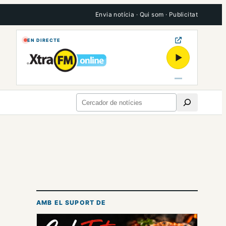
Envia notícia
·
Qui som
·
Publicitat
EN DIRECTE
▶
Cerca
AMB EL SUPORT DE