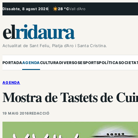
Vés
Dissabte, 8 agost 2026
28 °C
Vall d’Aro
, Cel serè
al
el
ridaura
contingut
Actualitat de Sant Feliu, Platja d’Aro i Santa Cristina.
PORTADA
AGENDA
CULTURA
DIVERSOS
ESPORTS
POLÍTICA
SOCIETA
AGENDA
Mostra de Tastets de Cui
19 MAIG 2016
REDACCIÓ