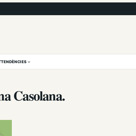
T
TENDÈNCIES
na Casolana.