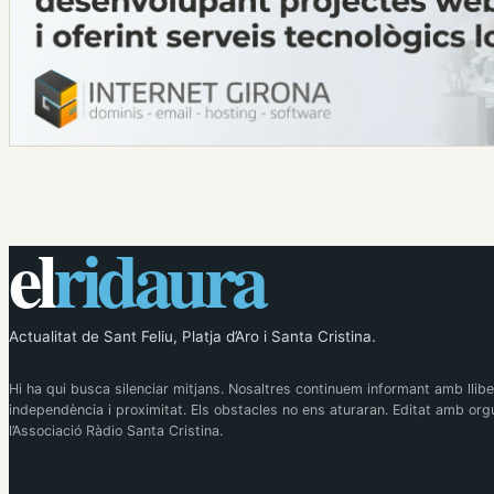
el
ridaura
Actualitat de Sant Feliu, Platja d’Aro i Santa Cristina.
Hi ha qui busca silenciar mitjans. Nosaltres continuem informant amb llibe
independència i proximitat. Els obstacles no ens aturaran. Editat amb orgu
l’Associació Ràdio Santa Cristina.