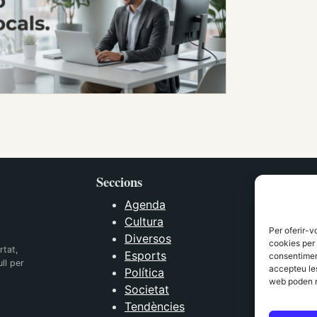
Seccions
Agenda
Cultura
Per oferir-v
Diversos
cookies per 
rtat,
Esports
consentiment
ll per
accepteu les
Política
web poden n
Societat
Tendències