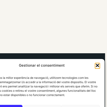
elRidaura.com
Gestionar el consentiment
Avís legal
Política de Privacitat
os la millor experiència de navegació, utilitzem tecnologies com les
Política de Cookies
emmagatzemar i/o accedir a la informació del vostre dispositiu. El vostre
Política Editorial
 ens permet analitzar la navegació i millorar els serveis que oferim. Si no
 cookies o retireu el vostre consentiment, algunes funcionalitats del lloc
o estar disponibles o no funcionar correctament.