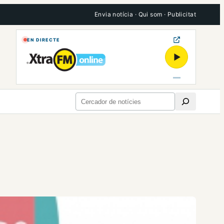
Envia notícia
·
Qui som
·
Publicitat
EN DIRECTE
▶
Cerca