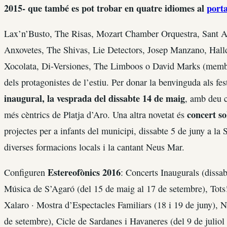
2015- que també es pot trobar en quatre idiomes al
port
Lax’n’Busto, The Risas, Mozart Chamber Orquestra, Sant 
Anxovetes, The Shivas, Lie Detectors, Josep Manzano, Hall
Xocolata, Di-Versiones, The Limboos o David Marks (membr
dels protagonistes de l’estiu. Per donar la benvinguda als fe
inaugural, la vesprada del dissabte 14 de maig
, amb deu c
concert so
més cèntrics de Platja d’Aro. Una altra novetat és
projectes per a infants del municipi, dissabte 5 de juny a la
diverses formacions locals i la cantant Neus Mar.
Estereofònics 2016
Configuren
: Concerts Inaugurals (dissab
Música de S’Agaró (del 15 de maig al 17 de setembre), Tots!
Xalaro · Mostra d’Espectacles Familiars (18 i 19 de juny), Ni
de setembre), Cicle de Sardanes i Havaneres (del 9 de julio