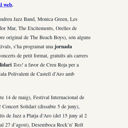
al web
.
Andreu Jazz Band, Monica Green, Les
dor Mar, The Excitements, Orelles de
e original de The Beach Boys), són alguns
jornada
stivals, s’ha programat una
oncerts de petit format, gratuïts als carrers
lidari
Tots!
a favor de Creu Roja per a
 Sala Polivalent de Castell d’Aro amb
te 14 de maig), Festival Internacional de
 Concert Solidari (dissabte 5 de juny),
ts de Jazz a Platja d’Aro (del 15 juny al 2
l al 27 d’agost), Desemboca Rock’n’ Roll