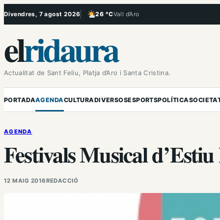
Vés
Divendres, 7 agost 2026
26 °C
Vall d’Aro
, Poc ennuvolat
al
el
ridaura
contingut
Actualitat de Sant Feliu, Platja d’Aro i Santa Cristina.
PORTADA
AGENDA
CULTURA
DIVERSOS
ESPORTS
POLÍTICA
SOCIETA
AGENDA
Festivals Musical d’Estiu
12 MAIG 2016
REDACCIÓ