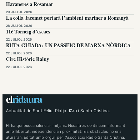
Havaneres a Rosamar
29 JULIOL 2026
La colla Jacomet portarà l’ambient mariner a Romanyà
28 JULIOL 2026
11è Torneig d’escacs
22 JULIOL 2026
RUTA GUIADA: UN PASSEIG DE MARXA NÒRDICA
22 JULIOL 2026
Circ Històric Raluy
22 JULIOL 2026
el
ridaura
Actualitat de Sant Feliu, Platja d’Aro i Santa Cristina.
Hi ha qui busca silenciar mitjans. Nosaltres continuem informant
amb llibertat, independència i proximitat. Els obstacles no ens
aturaran. Editat amb orgull per l’Associació Ràdio Santa Cristina.