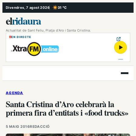
Vés
Divendres, 7 agost 2026
31 °C
, Cel serè
al
el
ridaura
contingut
Actualitat de Sant Feliu, Platja d’Aro i Santa Cristina.
EN DIRECTE
▶
Obre
el
menú
AGENDA
Santa Cristina d’Aro celebrarà la
primera fira d’entitats i «food trucks»
5 MAIG 2016
REDACCIÓ