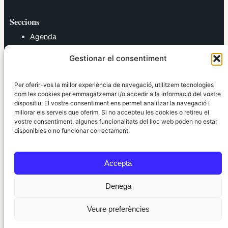
Seccions
Agenda
Cultura
Gestionar el consentiment
Diversos
Esports
Política
Per oferir-vos la millor experiència de navegació, utilitzem tecnologies
Societat
com les cookies per emmagatzemar i/o accedir a la informació del vostre
dispositiu. El vostre consentiment ens permet analitzar la navegació i
Tendències
millorar els serveis que oferim. Si no accepteu les cookies o retireu el
vostre consentiment, algunes funcionalitats del lloc web poden no estar
elRidaura.com
disponibles o no funcionar correctament.
Avís legal
Política de Privacitat
Accepta
Política de Cookies
Política Editorial
Denega
Veure preferències
© 2010 ~ 2026 elRidaura.com · Desenvolupat per
Internet Girona