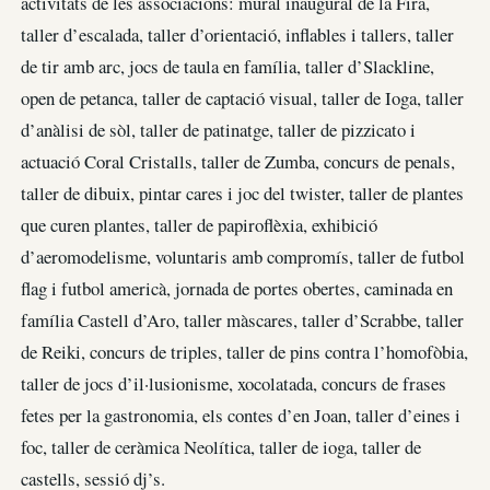
activitats de les associacions: mural inaugural de la Fira,
taller d’escalada, taller d’orientació, inflables i tallers, taller
de tir amb arc, jocs de taula en família, taller d’Slackline,
open de petanca, taller de captació visual, taller de Ioga, taller
d’anàlisi de sòl, taller de patinatge, taller de pizzicato i
actuació Coral Cristalls, taller de Zumba, concurs de penals,
taller de dibuix, pintar cares i joc del twister, taller de plantes
que curen plantes, taller de papiroflèxia, exhibició
d’aeromodelisme, voluntaris amb compromís, taller de futbol
flag i futbol americà, jornada de portes obertes, caminada en
família Castell d’Aro, taller màscares, taller d’Scrabbe, taller
de Reiki, concurs de triples, taller de pins contra l’homofòbia,
taller de jocs d’il·lusionisme, xocolatada, concurs de frases
fetes per la gastronomia, els contes d’en Joan, taller d’eines i
foc, taller de ceràmica Neolítica, taller de ioga, taller de
castells, sessió dj’s.