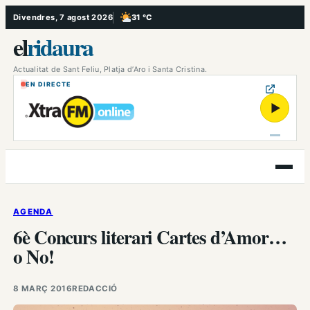
Vés
Divendres, 7 agost 2026
31 °C
, Poc ennuvolat
al
el
ridaura
contingut
Actualitat de Sant Feliu, Platja d’Aro i Santa Cristina.
EN DIRECTE
▶
Obre
el
menú
AGENDA
6è Concurs literari Cartes d’Amor…
o No!
8 MARÇ 2016
REDACCIÓ