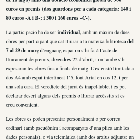
euros en premis (dos guardons per a cada categoria: 140 i
80 euros -A i B-; i 300 i 160 euros –C-).
individual
La participació ha de ser
, amb un màxim de dues
del
obres per participant que cal lliurar a la mateixa biblioteca
7 al 29 de març
d’enguany, espai on s’hi farà l’acte de
lliurament de premis, divendres 22 d’abril, i on també s’hi
exposaran les obres fins a finals de maig. L’extensió limitada a
dos A4 amb espai interlineat 1’5, font Arial en cos 12, i per
una sola cara. El veredicte del jurat és inapel·lable, i es pot
declarar desert alguns dels premis o lliurar accèssits si es
creu convenient.
Les obres es poden presentar personalment o per correu
ordinari (amb pseudònim i acompanyats d’una plica amb les
dades personals), o via telemàtica (amb dos arxius adjunts: un