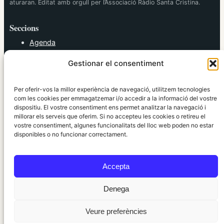
aturaran. Editat amb orgull per l’Associació Ràdio Santa Cristina.
Seccions
Agenda
Cultura
Gestionar el consentiment
Diversos
Esports
Política
Per oferir-vos la millor experiència de navegació, utilitzem tecnologies
Societat
com les cookies per emmagatzemar i/o accedir a la informació del vostre
dispositiu. El vostre consentiment ens permet analitzar la navegació i
Tendències
millorar els serveis que oferim. Si no accepteu les cookies o retireu el
vostre consentiment, algunes funcionalitats del lloc web poden no estar
elRidaura.com
disponibles o no funcionar correctament.
Avís legal
Política de Privacitat
Accepta
Política de Cookies
Política Editorial
Denega
Veure preferències