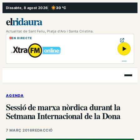
Vés
Dissabte, 8 agost 2026
30 °C
, Cel serè
al
el
ridaura
contingut
Actualitat de Sant Feliu, Platja d’Aro i Santa Cristina.
EN DIRECTE
▶
Obre
el
menú
AGENDA
Sessió de marxa nòrdica durant la
Setmana Internacional de la Dona
7 MARÇ 2016
REDACCIÓ