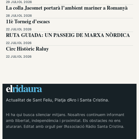
29 JULIOL 2026
La colla Jacomet portarà l’ambient mariner a Romanyà
28 JULIOL 2026
11è Torneig d’escacs
22 JULIOL 2026
RUTA GUIADA: UN PASSEIG DE MARXA NÒRDICA
22 JULIOL 2026
Circ Històric Raluy
22 JULIOL 2026
el
ridaura
Actualitat de Sant Feliu, Platja d’Aro i Santa Cristina.
Hi ha qui busca silenciar mitjans. Nosaltres continuem informant
amb llibertat, independència i proximitat. Els obstacles no ens
aturaran. Editat amb orgull per l’Associació Ràdio Santa Cristina.