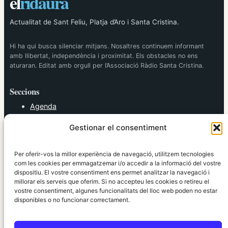
el
ridaura
Actualitat de Sant Feliu, Platja d’Aro i Santa Cristina.
Hi ha qui busca silenciar mitjans. Nosaltres continuem informant
amb llibertat, independència i proximitat. Els obstacles no ens
aturaran. Editat amb orgull per l’Associació Ràdio Santa Cristina.
Seccions
Agenda
Cultura
Gestionar el consentiment
Diversos
Esports
Política
Per oferir-vos la millor experiència de navegació, utilitzem tecnologies
Societat
com les cookies per emmagatzemar i/o accedir a la informació del vostre
dispositiu. El vostre consentiment ens permet analitzar la navegació i
Tendències
millorar els serveis que oferim. Si no accepteu les cookies o retireu el
vostre consentiment, algunes funcionalitats del lloc web poden no estar
elRidaura.com
disponibles o no funcionar correctament.
Avís legal
Política de Privacitat