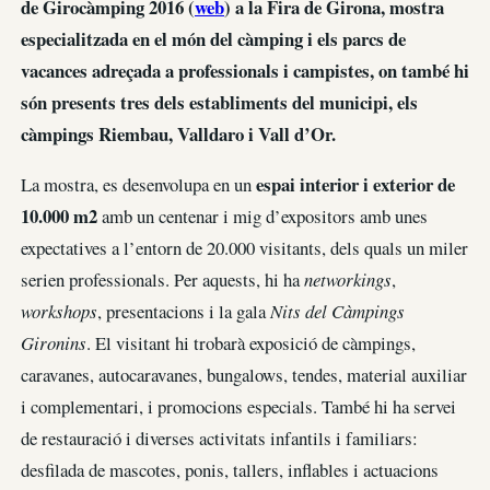
de Girocàmping 2016 (
web
) a la Fira de Girona, mostra
especialitzada en el món del càmping i els parcs de
vacances adreçada a professionals i campistes, on també hi
són presents tres dels establiments del municipi, els
càmpings Riembau, Valldaro i Vall d’Or.
espai interior i exterior de
La mostra, es desenvolupa en un
10.000 m2
amb un centenar i mig d’expositors amb unes
expectatives a l’entorn de 20.000 visitants, dels quals un miler
serien professionals. Per aquests, hi ha
networkings
,
workshops
, presentacions i la gala
Nits del Càmpings
Gironins
. El visitant hi trobarà exposició de càmpings,
caravanes, autocaravanes, bungalows, tendes, material auxiliar
i complementari, i promocions especials. També hi ha servei
de restauració i diverses activitats infantils i familiars:
desfilada de mascotes, ponis, tallers, inflables i actuacions