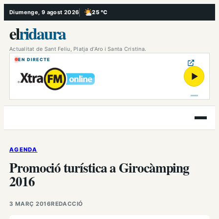
Vés
Diumenge, 9 agost 2026
25 °C
, Poc ennuvolat
al
el
ridaura
contingut
Actualitat de Sant Feliu, Platja d’Aro i Santa Cristina.
EN DIRECTE
▶
Obre
el
menú
AGENDA
Promoció turística a Girocàmping
2016
3 MARÇ 2016
REDACCIÓ