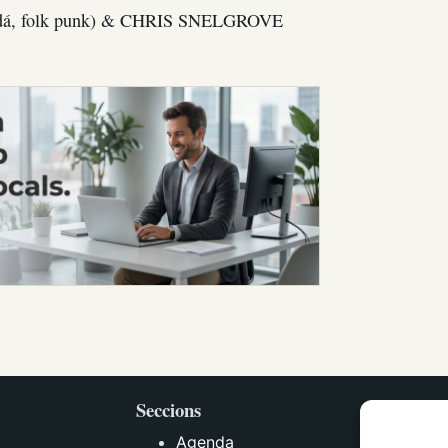
nadá, folk punk) & CHRIS SNELGROVE
Seccions
Agenda