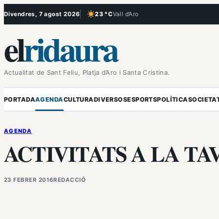
Vés
Divendres, 7 agost 2026
23 °C
Vall d’Aro
, Cel serè
al
el
ridaura
contingut
Actualitat de Sant Feliu, Platja d’Aro i Santa Cristina.
PORTADA
AGENDA
CULTURA
DIVERSOS
ESPORTS
POLÍTICA
SOCIETA
AGENDA
ACTIVITATS A LA T
23 FEBRER 2016
REDACCIÓ