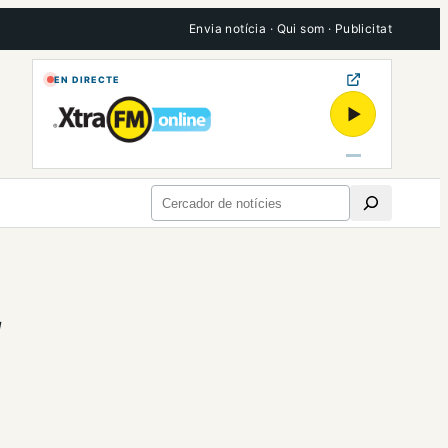
Envia notícia
·
Qui som
·
Publicitat
EN DIRECTE
▶
Cerca
É