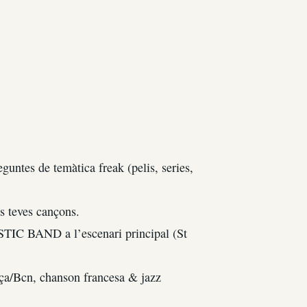
ntes de temàtica freak (pelis, series,
s teves cançons.
TIC BAND a l’escenari principal (St
nça/Bcn, chanson francesa & jazz