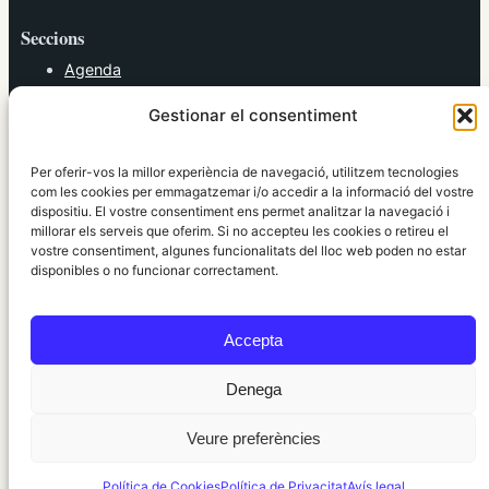
Seccions
Agenda
Cultura
Gestionar el consentiment
Diversos
Esports
Política
Per oferir-vos la millor experiència de navegació, utilitzem tecnologies
Societat
com les cookies per emmagatzemar i/o accedir a la informació del vostre
dispositiu. El vostre consentiment ens permet analitzar la navegació i
Tendències
millorar els serveis que oferim. Si no accepteu les cookies o retireu el
vostre consentiment, algunes funcionalitats del lloc web poden no estar
elRidaura.com
disponibles o no funcionar correctament.
Avís legal
Política de Privacitat
Accepta
Política de Cookies
Política Editorial
Denega
Veure preferències
© 2010 ~ 2026 elRidaura.com · Desenvolupat per
Internet Girona
Política de Cookies
Política de Privacitat
Avís legal