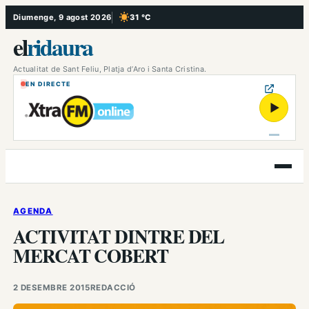
Vés
Diumenge, 9 agost 2026
31 °C
, Cel serè
al
el
ridaura
contingut
Actualitat de Sant Feliu, Platja d’Aro i Santa Cristina.
EN DIRECTE
▶
Obre
el
menú
AGENDA
ACTIVITAT DINTRE DEL
MERCAT COBERT
2 DESEMBRE 2015
REDACCIÓ