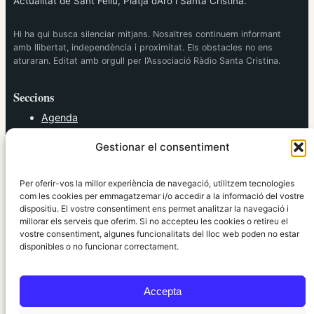
Actualitat de Sant Feliu, Platja d’Aro i Santa Cristina.
Hi ha qui busca silenciar mitjans. Nosaltres continuem informant
amb llibertat, independència i proximitat. Els obstacles no ens
aturaran. Editat amb orgull per l’Associació Ràdio Santa Cristina.
Seccions
Agenda
Cultura
Gestionar el consentiment
Diversos
Esports
Política
Per oferir-vos la millor experiència de navegació, utilitzem tecnologies
Societat
com les cookies per emmagatzemar i/o accedir a la informació del vostre
dispositiu. El vostre consentiment ens permet analitzar la navegació i
Tendències
millorar els serveis que oferim. Si no accepteu les cookies o retireu el
vostre consentiment, algunes funcionalitats del lloc web poden no estar
elRidaura.com
disponibles o no funcionar correctament.
Avís legal
Política de Privacitat
Accepta
Política de Cookies