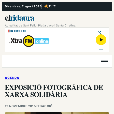
Vés
Divendres, 7 agost 2026
31 °C
, Cel serè
al
el
ridaura
contingut
Actualitat de Sant Feliu, Platja d’Aro i Santa Cristina.
EN DIRECTE
▶
Obre
el
menú
AGENDA
EXPOSICIÓ FOTOGRÀFICA DE
XARXA SOLIDÀRIA
12 NOVEMBRE 2015
REDACCIÓ