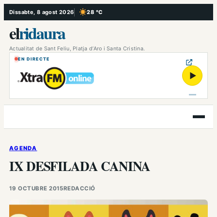
Vés
Dissabte, 8 agost 2026
28 °C
, Cel serè
al
el
ridaura
contingut
Actualitat de Sant Feliu, Platja d’Aro i Santa Cristina.
EN DIRECTE
▶
Obre
el
menú
AGENDA
IX DESFILADA CANINA
19 OCTUBRE 2015
REDACCIÓ