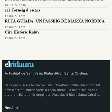
28 JULIOL 2026
11è Torneig d’escacs
22 JULIOL 2026
RUTA GUIADA: UN PASSEIG DE MARXA NÒRDICA
22 JULIOL 2026
Circ Històric Raluy
22 JULIOL 2026
el
ridaura
Actualitat de Sant Feliu, Platja d’Aro i Santa Cristina.
Hi ha qui busca silenciar mitjans. Nosaltres continuem informant
amb llibertat, independència i proximitat. Els obstacles no ens
aturaran. Editat amb orgull per l’Associació Ràdio Santa Cristina.
Seccions