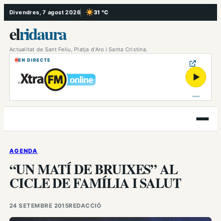
Vés
Divendres, 7 agost 2026
31 °C
, Cel serè
al
el
ridaura
contingut
Actualitat de Sant Feliu, Platja d’Aro i Santa Cristina.
EN DIRECTE
▶
Obre
el
menú
AGENDA
“UN MATÍ DE BRUIXES” AL
CICLE DE FAMÍLIA I SALUT
24 SETEMBRE 2015
REDACCIÓ