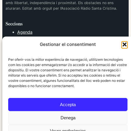
amb llibertat, independència i proximitat. Els obstacles no ens
aturaran. Editat amb orgull per l’Associació Ràdio Santa Cristina.
Seccions
Agenda
Cultura
Gestionar el consentiment
Diversos
Esports
Política
Per oferir-vos la millor experiència de navegació, utilitzem tecnologies
Societat
com les cookies per emmagatzemar i/o accedir a la informació del vostre
dispositiu. El vostre consentiment ens permet analitzar la navegació i
Tendències
millorar els serveis que oferim. Si no accepteu les cookies o retireu el
vostre consentiment, algunes funcionalitats del lloc web poden no estar
elRidaura.com
disponibles o no funcionar correctament.
Avís legal
Política de Privacitat
Accepta
Política de Cookies
Política Editorial
Denega
Veure preferències