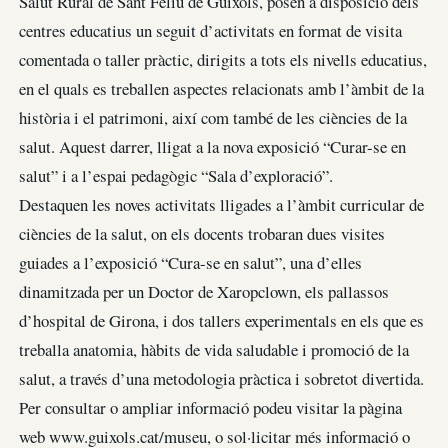
Salut Rural de Sant Feliu de Guíxols, posen a disposició dels
centres educatius un seguit d’activitats en format de visita
comentada o taller pràctic, dirigits a tots els nivells educatius,
en el quals es treballen aspectes relacionats amb l’àmbit de la
història i el patrimoni, així com també de les ciències de la
salut. Aquest darrer, lligat a la nova exposició “Curar-se en
salut” i a l’espai pedagògic “Sala d’exploració”.
Destaquen les noves activitats lligades a l’àmbit curricular de
ciències de la salut, on els docents trobaran dues visites
guiades a l’exposició “Cura-se en salut”, una d’elles
dinamitzada per un Doctor de Xaropclown, els pallassos
d’hospital de Girona, i dos tallers experimentals en els que es
treballa anatomia, hàbits de vida saludable i promoció de la
salut, a través d’una metodologia pràctica i sobretot divertida.
Per consultar o ampliar informació podeu visitar la pàgina
web www.guixols.cat/museu, o sol·licitar més informació o