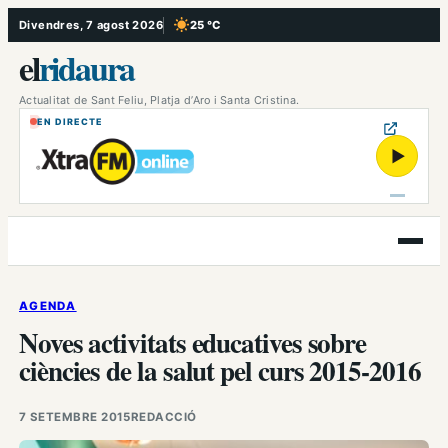
Vés
Divendres, 7 agost 2026
25 °C
, Cel serè
al
el
ridaura
contingut
Actualitat de Sant Feliu, Platja d’Aro i Santa Cristina.
EN DIRECTE
▶
Obre
el
menú
AGENDA
Noves activitats educatives sobre
ciències de la salut pel curs 2015-2016
7 SETEMBRE 2015
REDACCIÓ