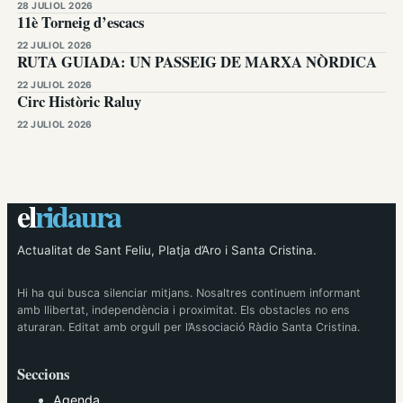
28 JULIOL 2026
11è Torneig d’escacs
22 JULIOL 2026
RUTA GUIADA: UN PASSEIG DE MARXA NÒRDICA
22 JULIOL 2026
Circ Històric Raluy
22 JULIOL 2026
el
ridaura
Actualitat de Sant Feliu, Platja d’Aro i Santa Cristina.
Hi ha qui busca silenciar mitjans. Nosaltres continuem informant
amb llibertat, independència i proximitat. Els obstacles no ens
aturaran. Editat amb orgull per l’Associació Ràdio Santa Cristina.
Seccions
Agenda